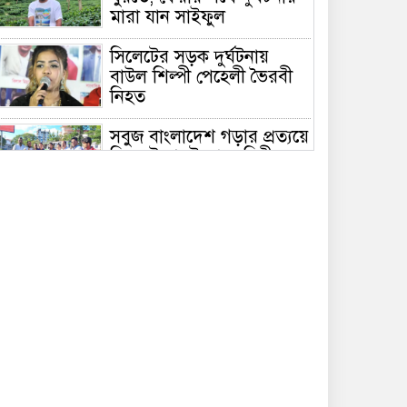
মারা যান সাইফুল
সিলেটের সড়ক দুর্ঘটনায়
বাউল শিল্পী পেহেলী ভৈরবী
নিহত
সবুজ বাংলাদেশ গড়ার প্রত্যয়ে
সিলেটে বাবৌযুপ’র দ্বিতীয়
পর্যায়ে বৃক্ষরোপণ কর্মসূচি
সম্পন্ন
সিলেটে ইউনিক ও বেঙ্গল
পরিবহনের দুই বাসের
মুখোমুখি সংঘর্ষে নিহত ৯
শাহজালাল জামেয়া
ইসলামিয়ায় বার্ষিক সাংস্কৃতিক
পুরস্কার বিতরণ সম্পন্ন
শিক্ষার্থীদের উজ্জ্বল ভবিষ্যৎ