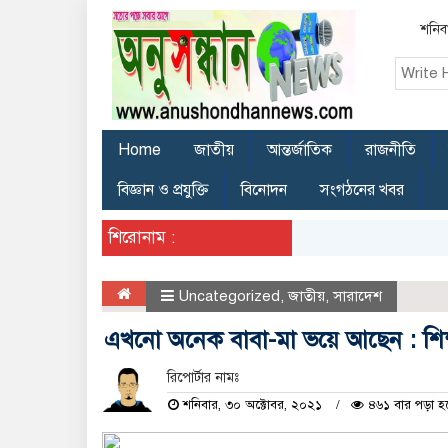
শনিবা
Home
জাতীয়
আন্তর্জাতিক
রাজনীতি
বিজ্ঞান ও প্রযুক্তি
বিনোদন
সংগঠনের খবর
শিরোনাম :
Uncategorized
,
জাতীয়
,
সারাদেশ
এখনো অনেক বাবা-মা ভয়ে আছেন : শিক্ষাম
রিপোর্টার নামঃ
শনিবার, ৩০ অক্টোবর, ২০২১
৪৬১ বার পড়া হ