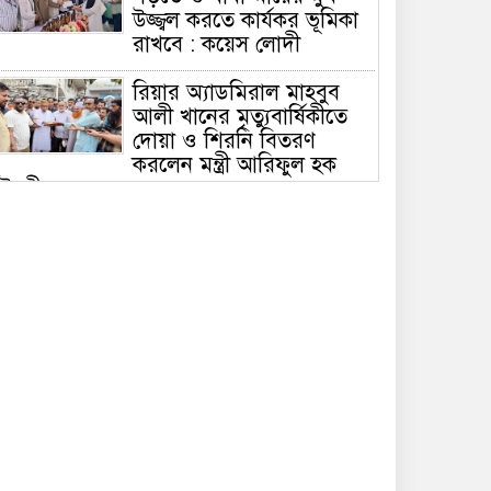
উজ্জ্বল করতে কার্যকর ভূমিকা
রাখবে : কয়েস লোদী
রিয়ার অ্যাডমিরাল মাহবুব
আলী খানের মৃত্যুবার্ষিকীতে
দোয়া ও শিরনি বিতরণ
করলেন মন্ত্রী আরিফুল হক
ৌধুরী
চলতি অর্থবছরেই স্থানীয়
সরকারের সকল স্তরের
নির্বাচন: সিলেটে প্রতিমন্ত্রী
শাহে আলম
সিলেটে শিশু ফাহিমা হত্যা:
জাকিরের মৃত্যুদণ্ড, বাকি
দুজনকে খালাস
রসময় মেমোরিয়াল উচ্চ
বিদ্যালয়ের নতুন ভবনের