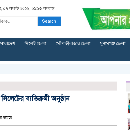
বার, ০৭ অগাস্ট ২০২৬, ০১:১৩ অপরাহ্ন
Search
সারাদেশ
সিলেট জেলা
মৌলভীবাজার জেলা
সুনামগঞ্জ জেলা
েটের ব্যতিক্রমী অনুষ্ঠান
া হয়েছে