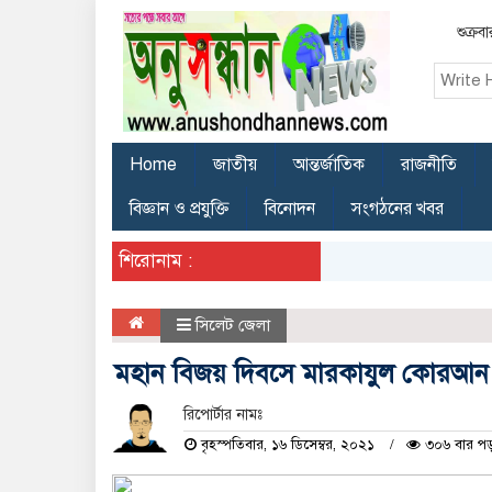
শুক্র
Home
জাতীয়
আন্তর্জাতিক
রাজনীতি
বিজ্ঞান ও প্রযুক্তি
বিনোদন
সংগঠনের খবর
শিরোনাম :
সিলেট জেলা
মহান বিজয় দিবসে মারকাযুল কোরআন সিল
রিপোর্টার নামঃ
বৃহস্পতিবার, ১৬ ডিসেম্বর, ২০২১
৩০৬ বার পড়