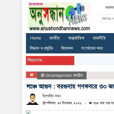
শুক্র
Home
জাতীয়
আন্তর্জাতিক
রাজনীতি
বিজ্ঞান ও প্রযুক্তি
বিনোদন
সংগঠনের খবর
শিরোনাম :
Uncategorized
,
জাতীয়
লঞ্চে আগুন : বরগুনায় গণকবরে ৩০ জ
রিপোর্টার নামঃ
শনিবার, ২৫ ডিসেম্বর, ২০২১
৩১৮ বার পড়া হ