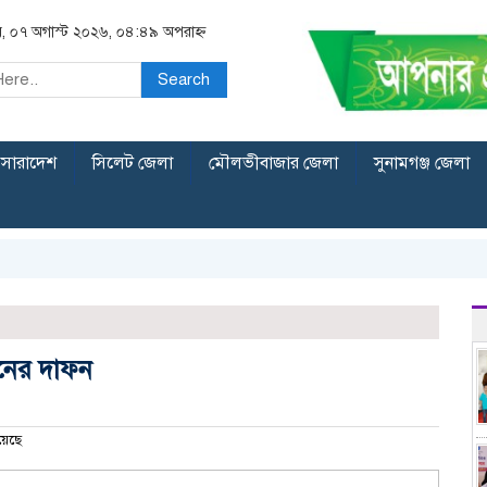
বার, ০৭ অগাস্ট ২০২৬, ০৪:৪৯ অপরাহ্ন
Search
সারাদেশ
সিলেট জেলা
মৌলভীবাজার জেলা
সুনামগঞ্জ জেলা
নের দাফন
য়েছে