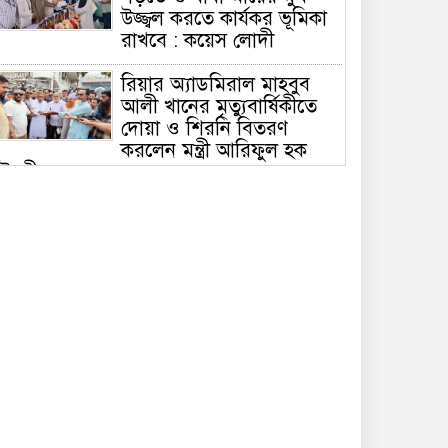
উজ্জ্বল করতে কার্যকর ভূমিকা
রাখবে : কয়েস লোদী
রিয়ার অ্যাডমিরাল মাহবুব
আলী খানের মৃত্যুবার্ষিকীতে
দোয়া ও শিরনি বিতরণ
করলেন মন্ত্রী আরিফুল হক
ৌধুরী
চলতি অর্থবছরেই স্থানীয়
সরকারের সকল স্তরের
নির্বাচন: সিলেটে প্রতিমন্ত্রী
শাহে আলম
সিলেটে শিশু ফাহিমা হত্যা:
জাকিরের মৃত্যুদণ্ড, বাকি
দুজনকে খালাস
রসময় মেমোরিয়াল উচ্চ
বিদ্যালয়ের নতুন ভবনের