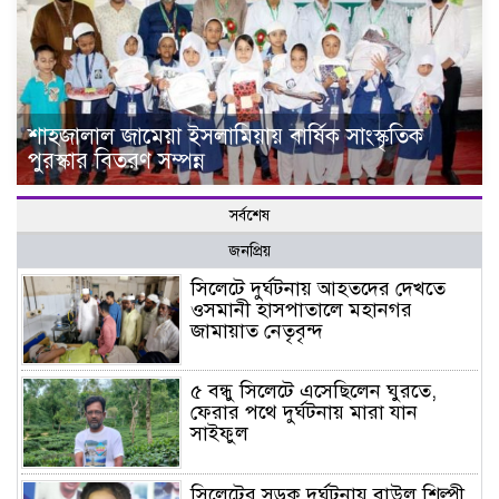
শাহজালাল জামেয়া ইসলামিয়ায় বার্ষিক সাংস্কৃতিক
পুরস্কার বিতরণ সম্পন্ন
সর্বশেষ
জনপ্রিয়
সিলেটে দুর্ঘটনায় আহতদের দেখতে
ওসমানী হাসপাতালে মহানগর
জামায়াত নেতৃবৃন্দ
৫ বন্ধু সিলেটে এসেছিলেন ঘুরতে,
ফেরার পথে দুর্ঘটনায় মারা যান
সাইফুল
সিলেটের সড়ক দুর্ঘটনায় বাউল শিল্পী