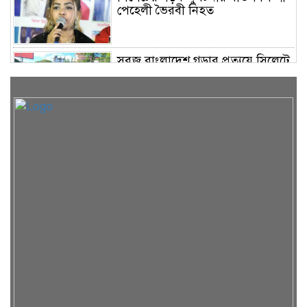
পেহেলী ভৈরবী নিহত
সবুজ বাংলাদেশ গড়ার প্রত্যয়ে সিলেটে
বাবৌযুপ’র দ্বিতীয় পর্যায়ে বৃক্ষরোপণ
কর্মসূচি সম্পন্ন
সিলেটে ইউনিক ও বেঙ্গল পরিবহনের
দুই বাসের মুখোমুখি সংঘর্ষে নিহত ৯
শাহজালাল জামেয়া ইসলামিয়ায়
বার্ষিক সাংস্কৃতিক পুরস্কার বিতরণ
সম্পন্ন
শিক্ষার্থীদের উজ্জ্বল ভবিষ্যৎ গড়তে ও
বাবা-মায়ের মুখ উজ্জ্বল করতে কার্যকর
ভূমিকা রাখবে : কয়েস লোদী