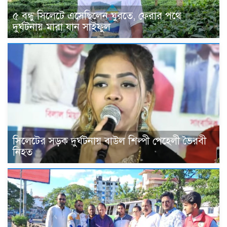
৫ বন্ধু সিলেটে এসেছিলেন ঘুরতে, ফেরার পথে
দুর্ঘটনায় মারা যান সাইফুল
সিলেটের সড়ক দুর্ঘটনায় বাউল শিল্পী পেহেলী ভৈরবী
নিহত