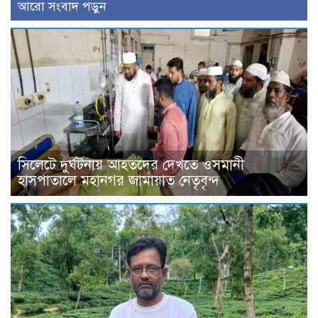
আরো সংবাদ পড়ুন
সিলেটে দুর্ঘটনায় আহতদের দেখতে ওসমানী
হাসপাতালে মহানগর জামায়াত নেতৃবৃন্দ