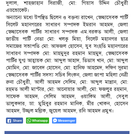
দুলাল, শাহজাহান সিরাজী, মো: গিয়াস উদ্দিন চৌধুরী
এডভোকেট।
অন্যান্যে মধ্যে উপস্থিত ছিলেন ও বক্তব্য রাখেন, স্বেচ্ছাসেবক পার্টি
সিলেট মহানগরের সাধারণ সম্পাদক ইমরান আহমদ, জেলা
স্বেচ্ছাসেবক পার্টির সাধারণ সম্পাদক এম.বরকত আলী, জেলা
জাতীয় পার্টি নেতা মো: খলকু মিয়া, সিলেট মহানগর ছাত্র
সমাজের সভাপতি মো: আফজল হোসেন, যুব সংহতি মহানগরের
সাধারণ সম্পাদক মো: মাহমুদুর রহমান মাহমুদ, স্বেচ্ছাসেবক
পার্টির যুগ্ম আহ্বায়ক মো: আব্দুল আহাদ, তিতাস খান, মো: আব্দুল
মোমিন, মো: জাবেদ হোসেন, মো: হানিফ আহমেদ, দক্ষিণ সুরমা
স্বেচ্ছাসেবক পার্টির সদস্য সচিব লিংকন, জেলা জাপা মহিলা নেত্রী
রুনা চৌধুরী, আলী আহমদ সেলিম, মো: আব্দুল মান্নান, মো:
রহমত আলী মাস্টার, মো: আনোয়ার আলী, মো: ফজলুর রহমান,
সাফেক আহমদ, সেলিম আহমদ, ওয়াকিম আলী, সেবুল
তালুকদার, ডা: মুহিবুর রহমান মানিক, মীর খোকন, হোসেন
আহমদ, উজ্জ্বল মল্লিক, জুয়েল আহমদ, রনি আহমদ প্রমুখ।
Whatsapp
Messenger
Share