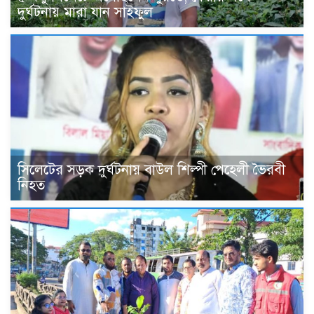
দুর্ঘটনায় মারা যান সাইফুল
সিলেটের সড়ক দুর্ঘটনায় বাউল শিল্পী পেহেলী ভৈরবী
নিহত