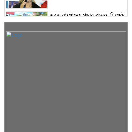
সবুজ বাংলাদেশ গড়ার প্রত্যয়ে সিলেটে
বাবৌযুপ’র দ্বিতীয় পর্যায়ে বৃক্ষরোপণ
কর্মসূচি সম্পন্ন
সিলেটে ইউনিক ও বেঙ্গল পরিবহনের
দুই বাসের মুখোমুখি সংঘর্ষে নিহত ৯
শাহজালাল জামেয়া ইসলামিয়ায়
বার্ষিক সাংস্কৃতিক পুরস্কার বিতরণ
সম্পন্ন
শিক্ষার্থীদের উজ্জ্বল ভবিষ্যৎ গড়তে ও
বাবা-মায়ের মুখ উজ্জ্বল করতে কার্যকর
ভূমিকা রাখবে : কয়েস লোদী
রিয়ার অ্যাডমিরাল মাহবুব আলী
খানের মৃত্যুবার্ষিকীতে দোয়া ও শিরনি