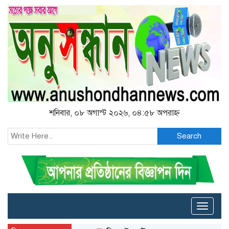
শনিবার, ০৮ অগাস্ট ২০২৬, ০৪:৫৮ অপরাহ্ন
Search
Toggle
naviga