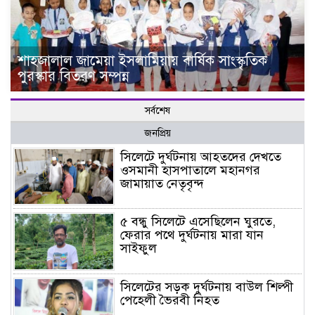
শাহজালাল জামেয়া ইসলামিয়ায় বার্ষিক সাংস্কৃতিক
পুরস্কার বিতরণ সম্পন্ন
সর্বশেষ
জনপ্রিয়
সিলেটে দুর্ঘটনায় আহতদের দেখতে
ওসমানী হাসপাতালে মহানগর
জামায়াত নেতৃবৃন্দ
৫ বন্ধু সিলেটে এসেছিলেন ঘুরতে,
ফেরার পথে দুর্ঘটনায় মারা যান
সাইফুল
সিলেটের সড়ক দুর্ঘটনায় বাউল শিল্পী
পেহেলী ভৈরবী নিহত