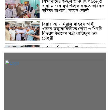
শিক্ষার্থীদের উজ্জ্বল ভবিষ্যৎ গড়তে ও
বাবা-মায়ের মুখ উজ্জ্বল করতে কার্যকর
ভূমিকা রাখবে : কয়েস লোদী
রিয়ার অ্যাডমিরাল মাহবুব আলী
খানের মৃত্যুবার্ষিকীতে দোয়া ও শিরনি
বিতরণ করলেন মন্ত্রী আরিফুল হক
চৌধুরী
চলতি অর্থবছরেই স্থানীয় সরকারের
সকল স্তরের নির্বাচন: সিলেটে প্রতিমন্ত্রী
শাহে আলম
সিলেটে শিশু ফাহিমা হত্যা: জাকিরের
মৃত্যুদণ্ড, বাকি দুজনকে খালাস
রসময় মেমোরিয়াল উচ্চ বিদ্যালয়ের
নতুন ভবনের উদ্বোধন করলেন মন্ত্রী
মুক্তাদির