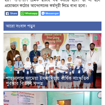
হয়। পাশাপাশি শ্রমিক ছাঁটাই বন্ধ করতে হবে। তা না হলে
প্রয়োজনে কঠোর আন্দোলনের কর্মসূচী দিতে বাধ্য হবো।
Whatsapp
Messenger
Share
আরো সংবাদ পড়ুন
শাহজালাল জামেয়া ইসলামিয়ায় বার্ষিক সাংস্কৃতিক
পুরস্কার বিতরণ সম্পন্ন