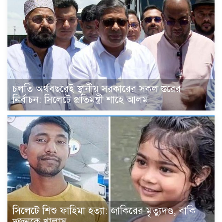
চলতি অর্থবছরেই স্থানীয় সরকারের সকল স্তরের
নির্বাচন: সিলেটে প্রতিমন্ত্রী শাহে আলম
সিলেটে শিশু ফাহিমা হত্যা: জাকিরের মৃত্যুদণ্ড, বাকি
দুজনকে খালাস