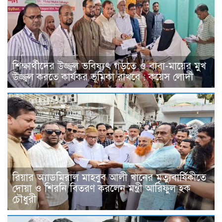
শিক্ষার্থীদের উজ্জ্বল ভবিষ্যৎ গড়তে ও বাবা-মায়ের মুখ
উজ্জ্বল করতে কার্যকর ভূমিকা রাখবে : কয়েস লোদী
রিয়ার অ্যাডমিরাল মাহবুব আলী খানের মৃত্যুবার্ষিকীতে
দোয়া ও শিরনি বিতরণ করলেন মন্ত্রী আরিফুল হক
চৌধুরী