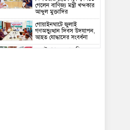
গেলেন বাণিজ্য মন্ত্রী খন্দকার
আব্দুল মুক্তাদির
গোয়াইনঘাটে জুলাই
গণঅভ্যুত্থান দিবস উদযাপন,
আহত যোদ্ধাদের সংবর্ধনা
জুলাই গণঅভ্যুত্থান দিবসে
সিলেটে জুলাই শহিদ স্মৃতিস্তম্ভে
পুষ্পস্তবক অর্পণ
দেশের বড় চ্যালেঞ্জ জ্বালানি,
১৭ বছরের অব্যবস্থাপনার
কারণে এই অবস্থা: সিলেটে
বাণিজ্যমন্ত্রী
সিলেটে ডিবি পুলিশ পরিচয়ে
কিশোরকে অপহরণের চেষ্টা,
জনতার হাতে ধরা