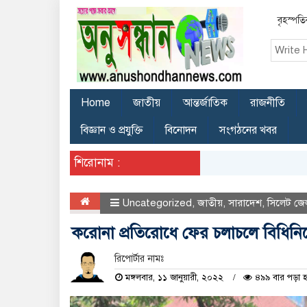
বৃহস্পত
Home
জাতীয়
আন্তর্জাতিক
রাজনীতি
বিজ্ঞান ও প্রযুক্তি
বিনোদন
সংগঠনের খবর
শিরোনাম :
Uncategorized
,
জাতীয়
,
সারাদেশ
,
সিলেট জে
করোনা প্রতিরোধে ফের চলাচলে বিধিনিষ
রিপোর্টার নামঃ
মঙ্গলবার, ১১ জানুয়ারী, ২০২২
৪৯৯ বার পড়া 