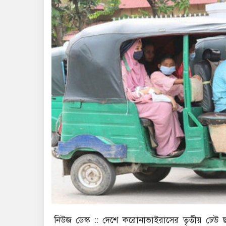
নিউজ ডেস্ক :: দেশে করোনাভাইরাসের তৃতীয় ঢেউ ছ