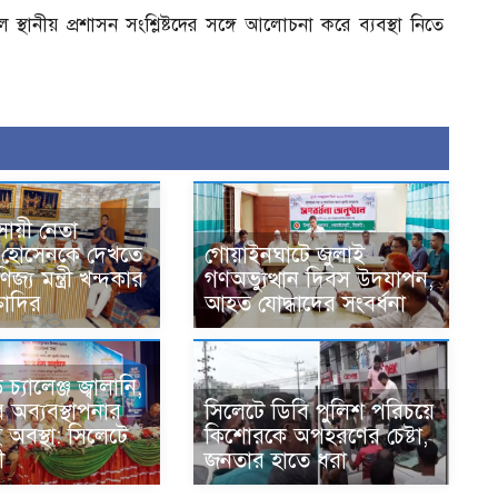
ানীয় প্রশাসন সংশ্লিষ্টদের সঙ্গে আলোচনা করে ব্যবস্থা নিতে
বসায়ী নেতা
 হোসেনকে দেখতে
গোয়াইনঘাটে জুলাই
জ্য মন্ত্রী খন্দকার
গণঅভ্যুত্থান দিবস উদযাপন,
্তাদির
আহত যোদ্ধাদের সংবর্ধনা
্যালেঞ্জ জ্বালানি,
অব্যবস্থাপনার
সিলেটে ডিবি পুলিশ পরিচয়ে
অবস্থা: সিলেটে
কিশোরকে অপহরণের চেষ্টা,
ী
জনতার হাতে ধরা