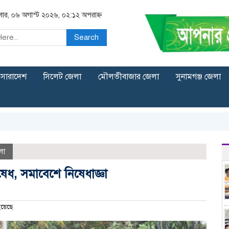
িবার, ০৬ অগাস্ট ২০২৬, ০২:১২ অপরাহ্ন
Search
সারাদেশ
সিলেট জেলা
মৌলভীবাজার জেলা
সুনামগঞ্জ জেলা
লা
েধ, সমাবেশে নিষেধাজ্ঞা
হয়েছে