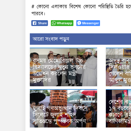
# কোনো এলাকায় বিশেষ কোনো পরিস্থিতি তৈরি হলে স্থ
পারবে।
Whatsapp
Messenger
Share
আরো সংবাদ পড়ুন
রসময় মেমোরিয়াল উচ্চ
অসুস্থ ব্য
বিদ্যালয়ের নতুন ভবনের
দিলওয়ার
উদ্বোধন করলেন মন্ত্রী
গেলেন বাণি
মুক্তাদির
আব্দুল মুক
দেশের বড় চ
জুলাই গণঅভ্যুত্থান দিবসে
১৭ বছরের 
সিলেটে জুলাই শহিদ
কারণে এই 
স্মৃতিস্তম্ভে পুষ্পস্তবক অর্পণ
বাণিজ্যমন্ত্র