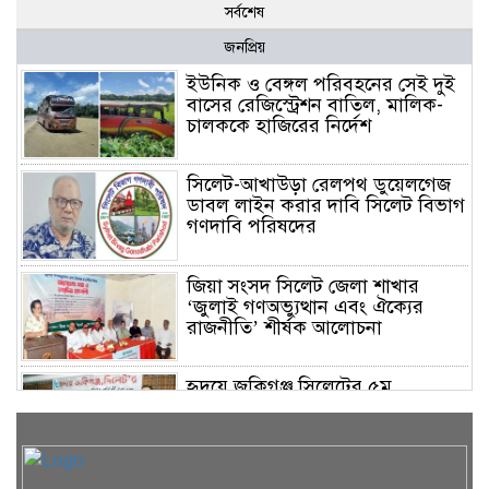
সর্বশেষ
জনপ্রিয়
ইউনিক ও বেঙ্গল পরিবহনের সেই দুই
বাসের রেজিস্ট্রেশন বাতিল, মালিক-
চালককে হাজিরের নির্দেশ
সিলেট-আখাউড়া রেলপথ ডুয়েলগেজ
ডাবল লাইন করার দাবি সিলেট বিভাগ
গণদাবি পরিষদের
জিয়া সংসদ সিলেট জেলা শাখার
‘জুলাই গণঅভ্যুত্থান এবং ঐক্যের
রাজনীতি’ শীর্ষক আলোচনা
হৃদয়ে জকিগঞ্জ সিলেটের ৫ম
প্রতিষ্ঠাবার্ষিকী অনুষ্ঠিত
রাতারগুলে ব্যবস্থাপনায় ঘাটতি-