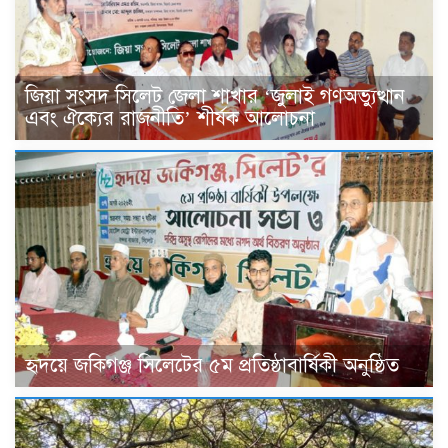
জিয়া সংসদ সিলেট জেলা শাখার ‘জুলাই গণঅভ্যুত্থান
এবং ঐক্যের রাজনীতি’ শীর্ষক আলোচনা
হৃদয়ে জকিগঞ্জ সিলেটের ৫ম প্রতিষ্ঠাবার্ষিকী অনুষ্ঠিত