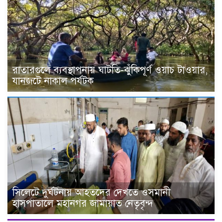
রাতারগুলে ব্যবস্থাপনায় ঘাটতি-ঝুঁকিপূর্ণ ওয়াচ টাওয়ার,
যানজটে নাকাল পর্যটক
সিলেটে দুর্ঘটনায় আহতদের দেখতে ওসমানী
হাসপাতালে মহানগর জামায়াত নেতৃবৃন্দ