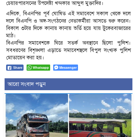
চেয়ারপারসনের উপদেষ্টা খন্দকার আব্দুল মুক্তাদির।
এদিকে, বিএনপির পূর্ব ঘোষিত এই সমাবেশে সকাল থেকে দলে
দলে বিএনপি ও অঙ্গ-সংগঠনের নেতাকর্মীরা আসতে শুরু করেন।
বিকাল ৩টার দিকে কানায় কানায় ভর্তি হয়ে যায় টুকেরবাজারের
মাঠ।
বিএনপির সমাবেশকে ঘিরে সতর্ক অবস্থানে ছিলো পুলিশ।
সবধরণের বিশৃঙ্খলা এড়াতে সমাবেশস্থলে বিপুল সংখ্যক পুলিশ
মোতায়েন করা হয়।
Whatsapp
Messenger
Share
আরো সংবাদ পড়ুন