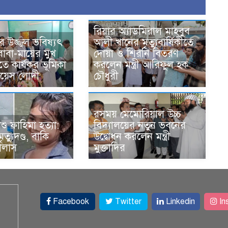
রিয়ার অ্যাডমিরাল মাহবুব
ের উজ্জ্বল ভবিষ্যৎ
আলী খানের মৃত্যুবার্ষিকীতে
াবা-মায়ের মুখ
দোয়া ও শিরনি বিতরণ
রতে কার্যকর ভূমিকা
করলেন মন্ত্রী আরিফুল হক
কয়েস লোদী
চৌধুরী
রসময় মেমোরিয়াল উচ্চ
শু ফাহিমা হত্যা:
বিদ্যালয়ের নতুন ভবনের
ত্যুদণ্ড, বাকি
উদ্বোধন করলেন মন্ত্রী
ালাস
মুক্তাদির
Facebook
Twitter
Linkedin
In