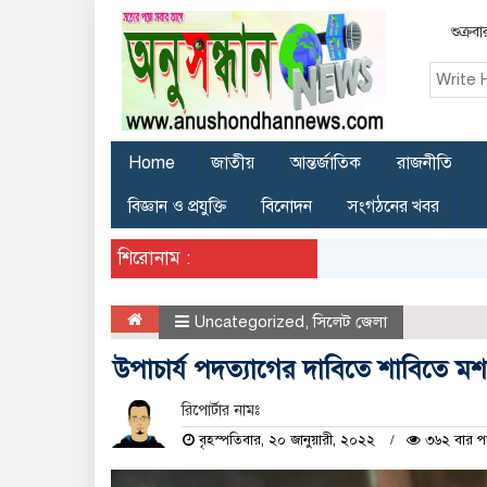
শুক্র
Home
জাতীয়
আন্তর্জাতিক
রাজনীতি
বিজ্ঞান ও প্রযুক্তি
বিনোদন
সংগঠনের খবর
শিরোনাম :
Uncategorized
,
সিলেট জেলা
উপাচার্য পদত্যাগের দাবিতে শাবিতে ম
রিপোর্টার নামঃ
বৃহস্পতিবার, ২০ জানুয়ারী, ২০২২
৩৬২ বার প