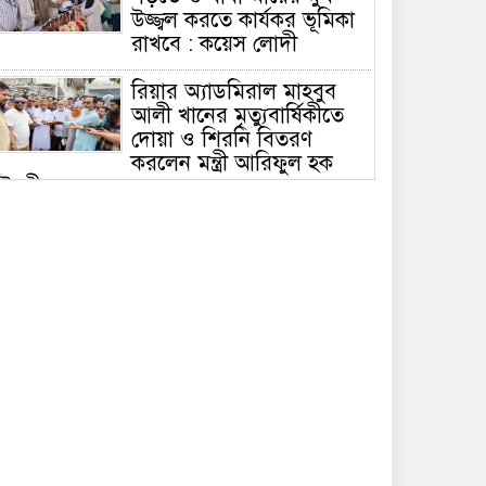
উজ্জ্বল করতে কার্যকর ভূমিকা
রাখবে : কয়েস লোদী
রিয়ার অ্যাডমিরাল মাহবুব
আলী খানের মৃত্যুবার্ষিকীতে
দোয়া ও শিরনি বিতরণ
করলেন মন্ত্রী আরিফুল হক
ৌধুরী
চলতি অর্থবছরেই স্থানীয়
সরকারের সকল স্তরের
নির্বাচন: সিলেটে প্রতিমন্ত্রী
শাহে আলম
সিলেটে শিশু ফাহিমা হত্যা:
জাকিরের মৃত্যুদণ্ড, বাকি
দুজনকে খালাস
রসময় মেমোরিয়াল উচ্চ
বিদ্যালয়ের নতুন ভবনের