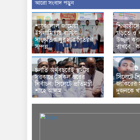
আরো সংবাদ পড়ুন
শাহজালাল জামেয়া
শিক্ষার্থীদ
ইসলামিয়ায় বার্ষিক
গড়তে ও ব
সাংস্কৃতিক পুরস্কার বিতরণ
উজ্জ্বল ক
সম্পন্ন
রাখবে : 
চলতি অর্থবছরেই স্থানীয়
সরকারের সকল স্তরের
সিলেটে শি
নির্বাচন: সিলেটে প্রতিমন্ত্রী
জাকিরের মৃ
শাহে আলম
দুজনকে খ