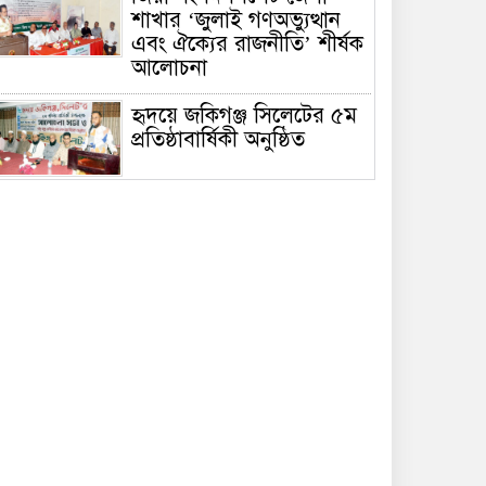
শাখার ‘জুলাই গণঅভ্যুত্থান
এবং ঐক্যের রাজনীতি’ শীর্ষক
আলোচনা
হৃদয়ে জকিগঞ্জ সিলেটের ৫ম
প্রতিষ্ঠাবার্ষিকী অনুষ্ঠিত
রাতারগুলে ব্যবস্থাপনায়
ঘাটতি-ঝুঁকিপূর্ণ ওয়াচ
টাওয়ার, যানজটে নাকাল
পর্যটক
সিলেটে দুর্ঘটনায় আহতদের
দেখতে ওসমানী হাসপাতালে
মহানগর জামায়াত নেতৃবৃন্দ
৫ বন্ধু সিলেটে এসেছিলেন
ঘুরতে, ফেরার পথে দুর্ঘটনায়
মারা যান সাইফুল