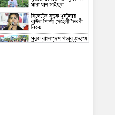
মারা যান সাইফুল
সিলেটের সড়ক দুর্ঘটনায়
বাউল শিল্পী পেহেলী ভৈরবী
নিহত
সবুজ বাংলাদেশ গড়ার প্রত্যয়ে
সিলেটে বাবৌযুপ’র দ্বিতীয়
পর্যায়ে বৃক্ষরোপণ কর্মসূচি
সম্পন্ন
সিলেটে ইউনিক ও বেঙ্গল
পরিবহনের দুই বাসের
মুখোমুখি সংঘর্ষে নিহত ৯
শাহজালাল জামেয়া
ইসলামিয়ায় বার্ষিক সাংস্কৃতিক
পুরস্কার বিতরণ সম্পন্ন
শিক্ষার্থীদের উজ্জ্বল ভবিষ্যৎ