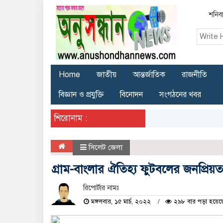
শনিবা
Home
জাতীয়
আন্তর্জাতিক
রাজনীতি
বিজ্ঞান ও প্রযুক্তি
বিনোদন
সংগঠনের খবর
শিরোনাম :
সিলেট জেলা
গ্রাম-বাংলার ঐতিহ্য ফুটবলের জনপ্রিয়
রিপোর্টার নামঃ
মঙ্গলবার, ১৫ মার্চ, ২০২২
২৯৮ বার পড়া হয়েছ