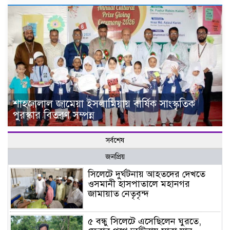
শাহজালাল জামেয়া ইসলামিয়ায় বার্ষিক সাংস্কৃতিক
পুরস্কার বিতরণ সম্পন্ন
সর্বশেষ
জনপ্রিয়
সিলেটে দুর্ঘটনায় আহতদের দেখতে
ওসমানী হাসপাতালে মহানগর
জামায়াত নেতৃবৃন্দ
৫ বন্ধু সিলেটে এসেছিলেন ঘুরতে,