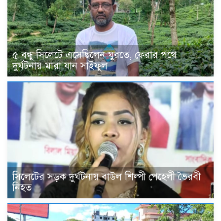
৫ বন্ধু সিলেটে এসেছিলেন ঘুরতে, ফেরার পথে
দুর্ঘটনায় মারা যান সাইফুল
সিলেটের সড়ক দুর্ঘটনায় বাউল শিল্পী পেহেলী ভৈরবী
নিহত