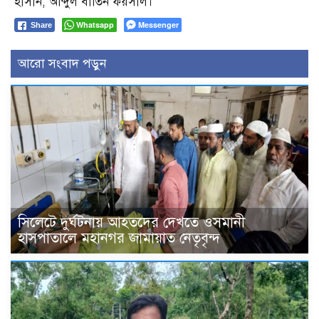
হাসান, আব্দুল বাতিন ফয়সাল।
Whatsapp
Messenger
Share
আরো সংবাদ পড়ুন
সিলেটে দুর্ঘটনায় আহতদের দেখতে ওসমানী
হাসপাতালে মহানগর জামায়াত নেতৃবৃন্দ