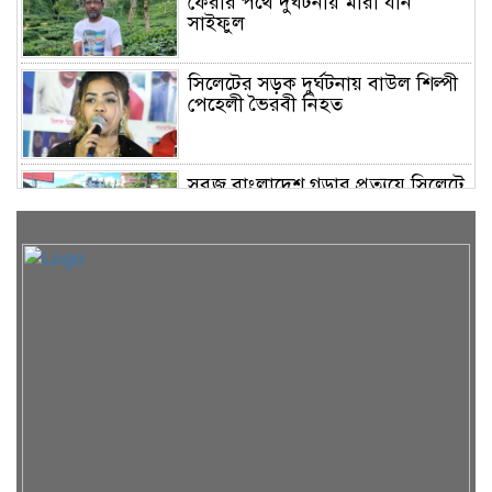
ফেরার পথে দুর্ঘটনায় মারা যান
সাইফুল
সিলেটের সড়ক দুর্ঘটনায় বাউল শিল্পী
পেহেলী ভৈরবী নিহত
সবুজ বাংলাদেশ গড়ার প্রত্যয়ে সিলেটে
বাবৌযুপ’র দ্বিতীয় পর্যায়ে বৃক্ষরোপণ
কর্মসূচি সম্পন্ন
সিলেটে ইউনিক ও বেঙ্গল পরিবহনের
দুই বাসের মুখোমুখি সংঘর্ষে নিহত ৯
শাহজালাল জামেয়া ইসলামিয়ায়
বার্ষিক সাংস্কৃতিক পুরস্কার বিতরণ
সম্পন্ন
শিক্ষার্থীদের উজ্জ্বল ভবিষ্যৎ গড়তে ও