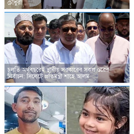
চৌধুরী
চলতি অর্থবছরেই স্থানীয় সরকারের সকল স্তরের
নির্বাচন: সিলেটে প্রতিমন্ত্রী শাহে আলম