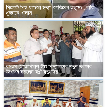
সিলেটে শিশু ফাহিমা হত্যা: জাকিরের মৃত্যুদণ্ড, বাকি
দুজনকে খালাস
রসময় মেমোরিয়াল উচ্চ বিদ্যালয়ের নতুন ভবনের
উদ্বোধন করলেন মন্ত্রী মুক্তাদির