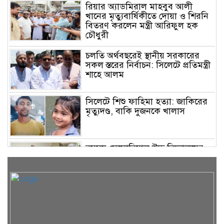
রিয়ার অ্যাডমিরাল মাহবুব আলী
খানের মৃত্যুবার্ষিকীতে দোয়া ও শিরনি
বিতরণ করলেন মন্ত্রী আরিফুল হক
চৌধুরী
চলতি অর্থবছরেই স্থানীয় সরকারের
সকল স্তরের নির্বাচন: সিলেটে প্রতিমন্ত্রী
শাহে আলম
সিলেটে শিশু ফাহিমা হত্যা: জাকিরের
মৃত্যুদণ্ড, বাকি দুজনকে খালাস
রসময় মেমোরিয়াল উচ্চ বিদ্যালয়ের
নতুন ভবনের উদ্বোধন করলেন মন্ত্রী
মুক্তাদির
অসুস্থ ব্যবসায়ী নেতা দিলওয়ার
হোসেনকে দেখতে গেলেন বাণিজ্য মন্ত্রী
খন্দকার আব্দুল মুক্তাদির