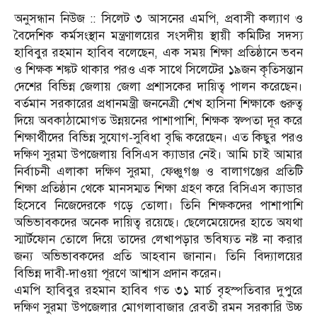
অনুসন্ধান নিউজ :: সিলেট ৩ আসনের এমপি, প্রবাসী কল্যাণ ও
বৈদেশিক কর্মসংস্থান মন্ত্রণালয়ের সংসদীয় স্থায়ী কমিটির সদস্য
হাবিবুর রহমান হাবিব বলেছেন, এক সময় শিক্ষা প্রতিষ্ঠানে ভবন
ও শিক্ষক শঙ্কট থাকার পরও এক সাথে সিলেটের ১৯জন কৃতিসন্তান
দেশের বিভিন্ন জেলায় জেলা প্রশাসকের দায়িত্ব পালন করেছেন।
বর্তমান সরকারের প্রধানমন্ত্রী জননেত্রী শেখ হাসিনা শিক্ষাকে গুরুত্ব
দিয়ে অবকাঠামোগত উন্নয়নের পাশাপাশি, শিক্ষক স্বল্পতা দূর করে
শিক্ষার্থীদের বিভিন্ন সুযোগ-সুবিধা বৃদ্ধি করেছেন। এত কিছুর পরও
দক্ষিণ সুরমা উপজেলায় বিসিএস ক্যাডার নেই। আমি চাই আমার
নির্বাচনী এলাকা দক্ষিণ সুরমা, ফেঞ্চুগঞ্জ ও বালাগঞ্জের প্রতিটি
শিক্ষা প্রতিষ্ঠান থেকে মানসম্মত শিক্ষা গ্রহণ করে বিসিএস ক্যাডার
হিসেবে নিজেদেরকে গড়ে তোলা। তিনি শিক্ষকদের পাশাপাশি
অভিভাবকদের অনেক দায়িত্ব রয়েছে। ছেলেমেয়েদের হাতে অযথা
স্মার্টফোন তোলে দিয়ে তাদের লেখাপড়ার ভবিষ্যত নষ্ট না করার
জন্য অভিভাবকদের প্রতি আহবান জানান। তিনি বিদ্যালয়ের
বিভিন্ন দাবী-দাওয়া পূরণে আশ্বাস প্রদান করেন।
এমপি হাবিবুর রহমান হাবিব গত ৩১ মার্চ বৃহস্পতিবার দুপুরে
দক্ষিণ সুরমা উপজেলার মোগলাবাজার রেবতী রমন সরকারি উচ্চ