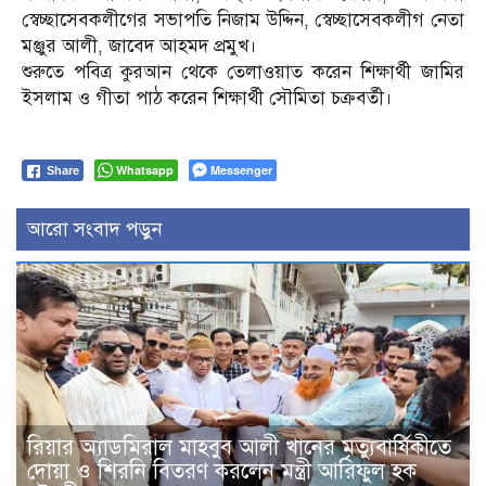
স্বেচ্ছাসেবকলীগের সভাপতি নিজাম উদ্দিন, স্বেচ্ছাসেবকলীগ নেতা
মঞ্জুর আলী, জাবেদ আহমদ প্রমুখ।
শুরুতে পবিত্র কুরআন থেকে তেলাওয়াত করেন শিক্ষার্থী জামির
ইসলাম ও গীতা পাঠ করেন শিক্ষার্থী সৌমিতা চক্রবর্তী।
Whatsapp
Messenger
Share
আরো সংবাদ পড়ুন
রিয়ার অ্যাডমিরাল মাহবুব আলী খানের মৃত্যুবার্ষিকীতে
দোয়া ও শিরনি বিতরণ করলেন মন্ত্রী আরিফুল হক