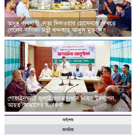
অসুস্থ ব্যবসায়ী নেতা দিলওয়ার হোসেনকে দেখতে
গেলেন বাণিজ্য মন্ত্রী খন্দকার আব্দুল মুক্তাদির
গোয়াইনঘাটে জুলাই গণঅভ্যুত্থান দিবস উদযাপন,
আহত যোদ্ধাদের সংবর্ধনা
সর্বশেষ
জনপ্রিয়