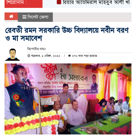
শিরোনাম :
রিয়ার অ্যাডমিরাল মাহবুব আলী খানের মৃত্যুব
সিলেট জেলা
রেবতী রমন সরকারি উচ্চ বিদ্যালয়ে নবীন বরণ
ও মা সমাবেশ
রিপোর্টার নামঃ
শুক্রবার, ১ এপ্রিল, ২০২২
২৭০ বার পড়া হয়েছে