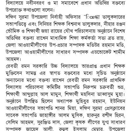
বিদ্যালয়ে নবীনবরণ ও মা সমাবেশে প্রধান অতিথির বক্তব্যে
উপরোক্ত কথাগুলো বলেন।
দক্ষিণ সুরমা উপজেলা নির্বাহী অফিসার ¯িœগ্ধা তালুকদারের
সভাপতিত্বে এবং সিনিয়র শিক্ষক বিশ্বনাথ তালুকদার, নীহার রঞ্জন
ভৌমিক ও শিক্ষার্থী জয়া রায়ের যৌথ পরিচালনায় অনুষ্ঠানে বিশেষ
অতিথির বক্তব্য রাখেন মাধ্যমিক শিক্ষা কর্মকর্তা সত্য ব্রত রায়,
জেলা আওয়ামীলীগের উপ-প্রচার সম্পাদক মতিউর রহমান মতি,
উপজেলা আওয়ামীলীগের সাধারণ সম্পাদক এডভোকেট শামীম
আহমদ।
রেবতী রমন সরকারি উচ্চ বিদ্যালয়ে ভারপ্রাপ্ত প্রধান শিক্ষক
মুক্তিসেন সামন্ত এর স্বাগত বক্তব্যের মধ্যে সূচিত অনুষ্ঠানে
অন্যান্যের মধ্যে বক্তব্য রাখেন রেবতী রমন সরকারি প্রাথমিক
বিদ্যালয় পরিচালনা কমিটির সভাপতি নিরুপম চক্রবর্তী শুভ্র,
শিক্ষার্থী আব্দুল্লাহ আল মামুন, শিক্ষার্থী মহসিনা তাব্বাসুম মুহা।
অনুষ্ঠানে উপস্থিত ছিলেন অধ্যাপক মুহিবুর রহমান, ইউনিয়ন
আওয়ামীলীগের সভাপতি শানর মিয়া, দক্ষিণ সুরমা প্রেসক্লাবের
সাবেক সভাপতি জাহাঙ্গীর আলম মুসিক, হারুনুর রশীদ হিরন,
সেলিম আহমদ, সুরঞ্জিত দাস, জেলা কৃষক লীগের যুগ্ম সাধারণ
সম্পাদক জায়েদ আলী, রুহুল ইসলাম মেম্বার, উপজেলা