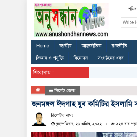
শনিবা
Home
জাতীয়
আন্তর্জাতিক
রাজনীতি
বিজ্ঞান ও প্রযুক্তি
বিনোদন
সংগঠনের খবর
শিরোনাম :
সিলেট জেলা
জনমঙ্গল ঈদগাহ যুব কমিটির ইসলামি স
রিপোর্টার নামঃ
বৃহস্পতিবার, ২১ এপ্রিল, ২০২২
২২৪ বার পড়া