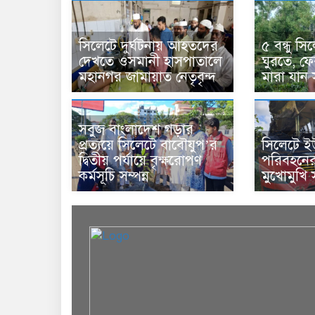
সিলেটে দুর্ঘটনায় আহতদের
৫ বন্ধু স
দেখতে ওসমানী হাসপাতালে
ঘুরতে, ফে
মহানগর জামায়াত নেতৃবৃন্দ
মারা যান
সবুজ বাংলাদেশ গড়ার
প্রত্যয়ে সিলেটে বাবৌযুপ’র
সিলেটে ই
দ্বিতীয় পর্যায়ে বৃক্ষরোপণ
পরিবহনের
কর্মসূচি সম্পন্ন
মুখোমুখি 