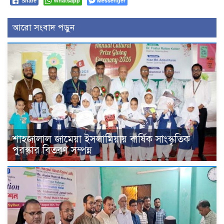
Whatsapp
Messenger
Share
আরো সংবাদ পড়ুন
শাহজালাল জামেয়া ইসলামিয়ায় বার্ষিক সাংস্কৃতিক
পুরস্কার বিতরণ সম্পন্ন