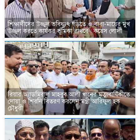
শিক্ষার্থীদের উজ্জ্বল ভবিষ্যৎ গড়তে ও বাবা-মায়ের মুখ
উজ্জ্বল করতে কার্যকর ভূমিকা রাখবে : কয়েস লোদী
রিয়ার অ্যাডমিরাল মাহবুব আলী খানের মৃত্যুবার্ষিকীতে
দোয়া ও শিরনি বিতরণ করলেন মন্ত্রী আরিফুল হক
চৌধুরী