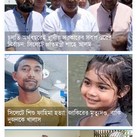
চলতি অর্থবছরেই স্থানীয় সরকারের সকল স্তরের
নির্বাচন: সিলেটে প্রতিমন্ত্রী শাহে আলম
সিলেটে শিশু ফাহিমা হত্যা: জাকিরের মৃত্যুদণ্ড, বাকি
দুজনকে খালাস