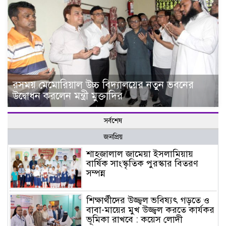
রসময় মেমোরিয়াল উচ্চ বিদ্যালয়ের নতুন ভবনের
উদ্বোধন করলেন মন্ত্রী মুক্তাদির
সর্বশেষ
জনপ্রিয়
শাহজালাল জামেয়া ইসলামিয়ায়
বার্ষিক সাংস্কৃতিক পুরস্কার বিতরণ
সম্পন্ন
শিক্ষার্থীদের উজ্জ্বল ভবিষ্যৎ গড়তে ও
বাবা-মায়ের মুখ উজ্জ্বল করতে কার্যকর
ভূমিকা রাখবে : কয়েস লোদী