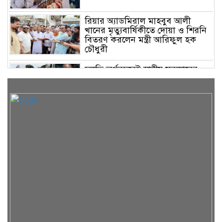
রিয়ার অ্যাডমিরাল মাহবুব আলী
খানের মৃত্যুবার্ষিকীতে দোয়া ও শিরনি
বিতরণ করলেন মন্ত্রী আরিফুল হক
চৌধুরী
চলতি অর্থবছরেই স্থানীয় সরকারের
সকল স্তরের নির্বাচন: সিলেটে প্রতিমন্ত্রী
শাহে আলম
সিলেটে শিশু ফাহিমা হত্যা: জাকিরের
মৃত্যুদণ্ড, বাকি দুজনকে খালাস
রসময় মেমোরিয়াল উচ্চ বিদ্যালয়ের
নতুন ভবনের উদ্বোধন করলেন মন্ত্রী
মুক্তাদির
অসুস্থ ব্যবসায়ী নেতা দিলওয়ার
হোসেনকে দেখতে গেলেন বাণিজ্য মন্ত্রী