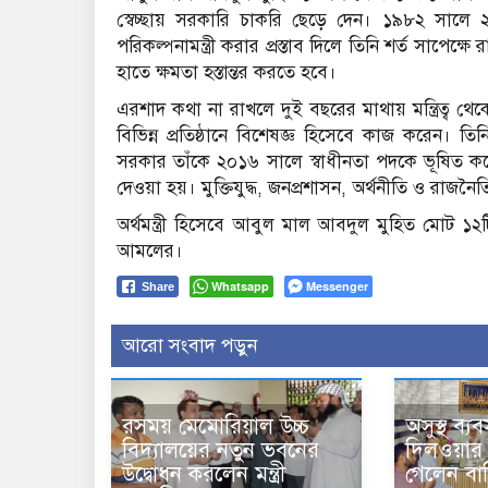
স্বেচ্ছায় সরকারি চাকরি ছেড়ে দেন। ১৯৮২ সালে
পরিকল্পনামন্ত্রী করার প্রস্তাব দিলে তিনি শর্ত সাপেক্
হাতে ক্ষমতা হস্তান্তর করতে হবে।
এরশাদ কথা না রাখলে দুই বছরের মাথায় মন্ত্রিত্ব থ
বিভিন্ন প্রতিষ্ঠানে বিশেষজ্ঞ হিসেবে কাজ করেন। ত
সরকার তাঁকে ২০১৬ সালে স্বাধীনতা পদকে ভূষিত করে।
দেওয়া হয়। মুক্তিযুদ্ধ, জনপ্রশাসন, অর্থনীতি ও রাজ
অর্থমন্ত্রী হিসেবে আবুল মাল আবদুল মুহিত মোট 
আমলের।
Whatsapp
Messenger
Share
আরো সংবাদ পড়ুন
রসময় মেমোরিয়াল উচ্চ
অসুস্থ ব্য
বিদ্যালয়ের নতুন ভবনের
দিলওয়ার
উদ্বোধন করলেন মন্ত্রী
গেলেন বাণি