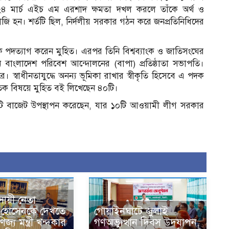
 ২৪ মার্চ এইচ এম এরশাদ ক্ষমতা দখল করলে তাঁকে অর্থ ও
ষে রাজি হন। শর্তটি ছিল, নির্দলীয় সরকার গঠন করে জনপ্রতিনিধিদের
েকে পদত্যাগ করেন মুহিত। এরপর তিনি বিশ্বব্যাংক ও জাতিসংঘের
িনি বাংলাদেশ পরিবেশ আন্দোলনের (বাপা) প্রতিষ্ঠাতা সভাপতি।
 স্বাধীনতাযুদ্ধে অনন্য ভূমিকা রাখার স্বীকৃতি হিসেবে এ পদক
নৈতিক বিষয়ে মুহিত বই লিখেছেন ৪০টি।
১২টি বাজেট উপস্থাপন করেছেন, যার ১০টি আওয়ামী লীগ সরকার
বসায়ী নেতা
 হোসেনকে দেখতে
গোয়াইনঘাটে জুলাই
জ্য মন্ত্রী খন্দকার
গণঅভ্যুত্থান দিবস উদযাপন,