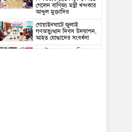
গেলেন বাণিজ্য মন্ত্রী খন্দকার
আব্দুল মুক্তাদির
গোয়াইনঘাটে জুলাই
গণঅভ্যুত্থান দিবস উদযাপন,
আহত যোদ্ধাদের সংবর্ধনা
জুলাই গণঅভ্যুত্থান দিবসে
সিলেটে জুলাই শহিদ স্মৃতিস্তম্ভে
পুষ্পস্তবক অর্পণ
দেশের বড় চ্যালেঞ্জ জ্বালানি,
১৭ বছরের অব্যবস্থাপনার
কারণে এই অবস্থা: সিলেটে
বাণিজ্যমন্ত্রী
সিলেটে ডিবি পুলিশ পরিচয়ে
কিশোরকে অপহরণের চেষ্টা,
জনতার হাতে ধরা