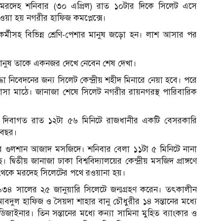
ের মরদেহ শনিবার (৩০ এপ্রিল) রাত ১০টার দিকে সিলেট এসে
য়া হয় নগরীর হাফিজ কমপ্লেক্সে।
মীসহ বিভিন্ন শ্রেণি-পেশার মানুষ জড়ো হন। লাশ আসার পর
 মানুষ তাকে একনজর দেখে নেবেন শেষ দেখা।
রদ্ধা নিবেদনের জন্য সিলেট কেন্দ্রীয় শহীদ মিনারে নেয়া হবে। পরে
রাসা মাঠে। জানাজা শেষে সিলেট নগরীর রায়নগরস্থ পারিবারিক
বার দিবাগত রাত ১২টা ৫৬ মিনিটে রাজধানীর একটি বেসরকারি
 বছর।
ধানীর গুলশান আজাদ মসজিদে। শনিবার বেলা ১১টা ৫ মিনিটে নানা
 দ্বিতীয় জানাজা ঢাকা বিশ্ববিদ্যালয়ের কেন্দ্রীয় মসজিদ প্রাঙ্গণে
 থেকে মরদেহ সিলেটের পথে রওয়ানা হয়।
১৯৩৪ সালের ২৫ জানুয়ারি সিলেটে জন্মগ্রহণ করেন। তৎকালীন
বদুল হাফিজ ও সৈয়দা শাহার বানু চৌধুরীর ১৪ সন্তানের মধ্যে
 ডিজাইনার। তিন সন্তানের মধ্যে কন্যা সামিনা মুহিত ব্যাংকার ও