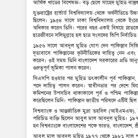
আর্থিক খাতের বিশেষজ্ঞ। বড় ছেলে সাহেদ মুহিত বাস্ত
যুক্তরাষ্ট্রের হার্ভার্ড বিশ্ববিদ্যালয় থেকে অর্থনীত
ছিলেন। ১৯৫৪ সালে ঢাকা বিশ্ববিদ্যালয় থেকে ইংরেজি স
অধিকার করেন তিনি। পরের বছর একই বিষয়ে স্নাতকো
ছাত্রজীবনে সলিমুল্লাহ হল ছাত্র সংসদের ভিপি নির্বাচি
১৯৫৬ সালে আবদুল মুহিত যোগ দেন পাকিস্তান সিভি
দূতাবাসে পাকিস্তানের কূটনীতিকের দায়িত্ব নেন এবং 
করেন। ওই সময় তিনি বাংলাদেশ সরকারের প্রতি আনুগত্য প
গুরুত্বপূর্ণ ভূমিকা পালন করেন।
সিএসপি হওয়ার পর মুহিত তৎকালীন পূর্ব পাকিস্তান, কেন
পদে দায়িত্ব পালন করেন। স্বাধীনতার পর দেশে ফি
কমিশনের উপসচিব থাকাকালে পূর্ব ও পশ্চিম পাকিস্
করেছিলেন তিনি। পাকিস্তান জাতীয় পরিষদে এটিই ছিল 
বিশ্বব্যাংক ও আন্তর্জাতিক মুদ্রা তহবিল (আইএমএফ),
পরিচিত ব্যক্তি ছিলেন আবুল মাল আবদুল মুহিত। ১৯৭২-
হন বিশ্বব্যাংকে বাংলাদেশের পক্ষে ভারত, বাংলাদেশ, শ্র
আবুল মাল আবদুল মুহিত ১৯৭৭ থেকে ১৯৮১ সাল পর্যন