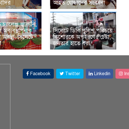
্তাদির
আহত যোদ্ধাদের সংবর্ধনা
্যালেঞ্জ জ্বালানি,
অব্যবস্থাপনার
সিলেটে ডিবি পুলিশ পরিচয়ে
অবস্থা: সিলেটে
কিশোরকে অপহরণের চেষ্টা,
ী
জনতার হাতে ধরা
Facebook
Twitter
Linkedin
In