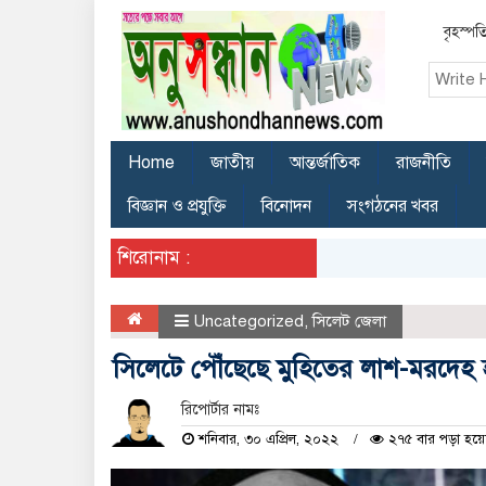
বৃহস্পত
Home
জাতীয়
আন্তর্জাতিক
রাজনীতি
বিজ্ঞান ও প্রযুক্তি
বিনোদন
সংগঠনের খবর
শিরোনাম :
Uncategorized
,
সিলেট জেলা
সিলেটে পৌঁছেছে মুহিতের লাশ-মরদেহ হ
রিপোর্টার নামঃ
শনিবার, ৩০ এপ্রিল, ২০২২
২৭৫ বার পড়া হয়ে