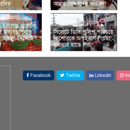
্তাদির
আহত যোদ্ধাদের সংবর্ধনা
্যালেঞ্জ জ্বালানি,
অব্যবস্থাপনার
সিলেটে ডিবি পুলিশ পরিচয়ে
অবস্থা: সিলেটে
কিশোরকে অপহরণের চেষ্টা,
ী
জনতার হাতে ধরা
Facebook
Twitter
Linkedin
In