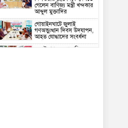
গেলেন বাণিজ্য মন্ত্রী খন্দকার
আব্দুল মুক্তাদির
গোয়াইনঘাটে জুলাই
গণঅভ্যুত্থান দিবস উদযাপন,
আহত যোদ্ধাদের সংবর্ধনা
জুলাই গণঅভ্যুত্থান দিবসে
সিলেটে জুলাই শহিদ স্মৃতিস্তম্ভে
পুষ্পস্তবক অর্পণ
দেশের বড় চ্যালেঞ্জ জ্বালানি,
১৭ বছরের অব্যবস্থাপনার
কারণে এই অবস্থা: সিলেটে
বাণিজ্যমন্ত্রী
সিলেটে ডিবি পুলিশ পরিচয়ে
কিশোরকে অপহরণের চেষ্টা,
জনতার হাতে ধরা