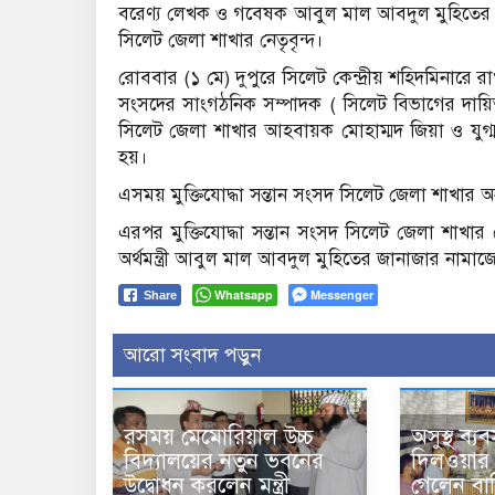
বরেণ্য লেখক ও গবেষক আবুল মাল আবদুল মুহিতের কফিন
সিলেট জেলা শাখার নেতৃবৃন্দ।
রোববার (১ মে) দুপুরে সিলেট কেন্দ্রীয় শহিদমিনারে র
সংসদের সাংগঠনিক সম্পাদক ( সিলেট বিভাগের দায়িত্বপ্র
সিলেট জেলা শাখার আহবায়ক মোহাম্মদ জিয়া ও যুগ্ম
হয়।
এসময় মুক্তিযোদ্ধা সন্তান সংসদ সিলেট জেলা শাখার অন্য
এরপর মুক্তিযোদ্ধা সন্তান সংসদ সিলেট জেলা শাখার 
অর্থমন্ত্রী আবুল মাল আবদুল মুহিতের জানাজার নামা
Whatsapp
Messenger
Share
আরো সংবাদ পড়ুন
রসময় মেমোরিয়াল উচ্চ
অসুস্থ ব্য
বিদ্যালয়ের নতুন ভবনের
দিলওয়ার
উদ্বোধন করলেন মন্ত্রী
গেলেন বাণি