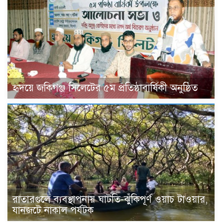
হৃদয়ে জকিগঞ্জ সিলেটের ৫ম প্রতিষ্ঠাবার্ষিকী অনুষ্ঠিত
রাতারগুলে ব্যবস্থাপনায় ঘাটতি-ঝুঁকিপূর্ণ ওয়াচ টাওয়ার,
যানজটে নাকাল পর্যটক