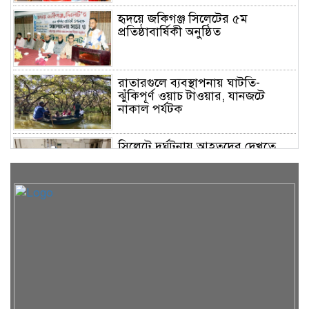
হৃদয়ে জকিগঞ্জ সিলেটের ৫ম
প্রতিষ্ঠাবার্ষিকী অনুষ্ঠিত
রাতারগুলে ব্যবস্থাপনায় ঘাটতি-
ঝুঁকিপূর্ণ ওয়াচ টাওয়ার, যানজটে
নাকাল পর্যটক
সিলেটে দুর্ঘটনায় আহতদের দেখতে
ওসমানী হাসপাতালে মহানগর
জামায়াত নেতৃবৃন্দ
৫ বন্ধু সিলেটে এসেছিলেন ঘুরতে,
ফেরার পথে দুর্ঘটনায় মারা যান
সাইফুল
সিলেটের সড়ক দুর্ঘটনায় বাউল শিল্পী
পেহেলী ভৈরবী নিহত