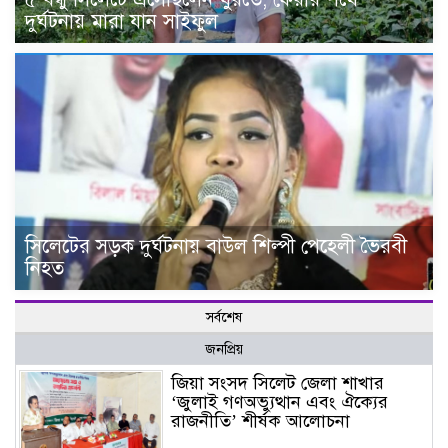
দুর্ঘটনায় মারা যান সাইফুল
সিলেটের সড়ক দুর্ঘটনায় বাউল শিল্পী পেহেলী ভৈরবী
নিহত
সর্বশেষ
জনপ্রিয়
জিয়া সংসদ সিলেট জেলা শাখার
‘জুলাই গণঅভ্যুত্থান এবং ঐক্যের
রাজনীতি’ শীর্ষক আলোচনা