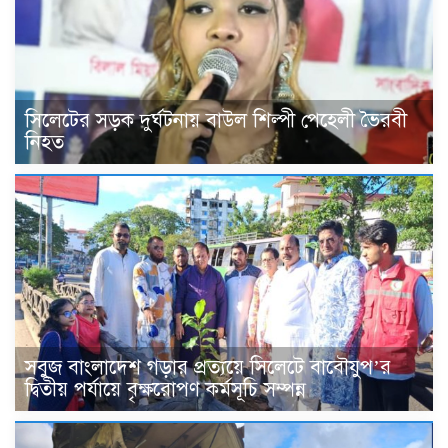
সিলেটের সড়ক দুর্ঘটনায় বাউল শিল্পী পেহেলী ভৈরবী
নিহত
সবুজ বাংলাদেশ গড়ার প্রত্যয়ে সিলেটে বাবৌযুপ’র
দ্বিতীয় পর্যায়ে বৃক্ষরোপণ কর্মসূচি সম্পন্ন