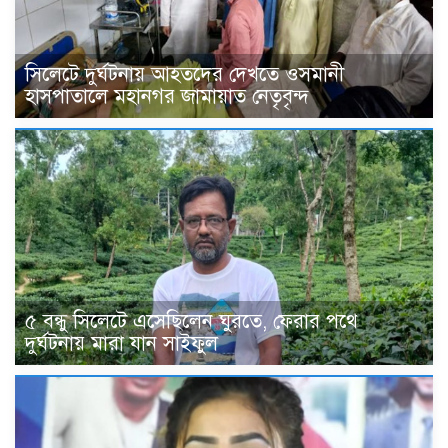
সিলেটে দুর্ঘটনায় আহতদের দেখতে ওসমানী
হাসপাতালে মহানগর জামায়াত নেতৃবৃন্দ
৫ বন্ধু সিলেটে এসেছিলেন ঘুরতে, ফেরার পথে
দুর্ঘটনায় মারা যান সাইফুল