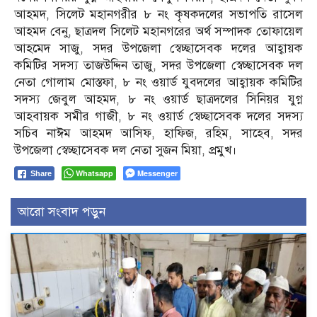
আহমদ, সিলেট মহানগরীর ৮ নং কৃষকদলের সভাপতি রাসেল
আহমদ বেনু, ছাত্রদল সিলেট মহানগরের অর্থ সম্পাদক তোফায়েল
আহমেদ সাজু, সদর উপজেলা স্বেচ্ছাসেবক দলের আহ্বায়ক
কমিটির সদস্য তাজউদ্দিন তাজু, সদর উপজেলা স্বেচ্ছাসেবক দল
নেতা গোলাম মোস্তফা, ৮ নং ওয়ার্ড যুবদলের আহ্বায়ক কমিটির
সদস্য জেবুল আহমদ, ৮ নং ওয়ার্ড ছাত্রদলের সিনিয়র যুগ্ন
আহবায়ক সমীর গাজী, ৮ নং ওয়ার্ড স্বেচ্ছাসেবক দলের সদস্য
সচিব নাঈম আহমদ আসিফ, হাফিজ, রহিম, সাহেব, সদর
উপজেলা স্বেচ্ছাসেবক দল নেতা সুজন মিয়া, প্রমুখ।
Whatsapp
Messenger
Share
আরো সংবাদ পড়ুন