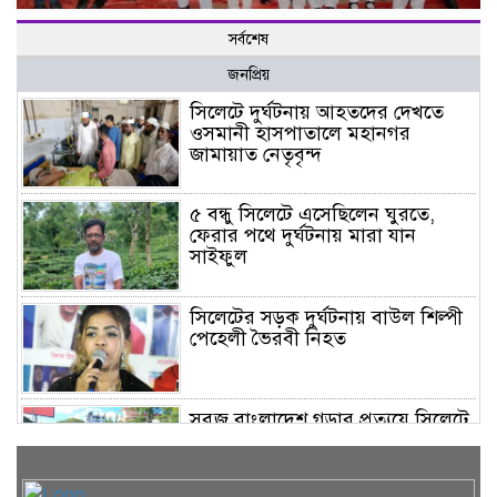
সর্বশেষ
জনপ্রিয়
সিলেটে দুর্ঘটনায় আহতদের দেখতে
ওসমানী হাসপাতালে মহানগর
জামায়াত নেতৃবৃন্দ
৫ বন্ধু সিলেটে এসেছিলেন ঘুরতে,
ফেরার পথে দুর্ঘটনায় মারা যান
সাইফুল
সিলেটের সড়ক দুর্ঘটনায় বাউল শিল্পী
পেহেলী ভৈরবী নিহত
সবুজ বাংলাদেশ গড়ার প্রত্যয়ে সিলেটে
বাবৌযুপ’র দ্বিতীয় পর্যায়ে বৃক্ষরোপণ
কর্মসূচি সম্পন্ন