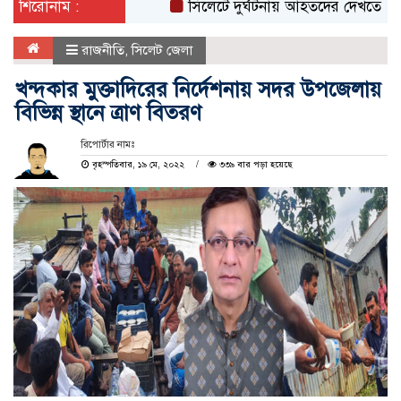
শিরোনাম :
সিলেটে দুর্ঘটনায় আহতদের দেখতে ওসমানী হ
রাজনীতি
,
সিলেট জেলা
খন্দকার মুক্তাদিরের নির্দেশনায় সদর উপজেলায়
বিভিন্ন স্থানে ত্রাণ বিতরণ
রিপোর্টার নামঃ
বৃহস্পতিবার, ১৯ মে, ২০২২
৩৩৯ বার পড়া হয়েছে