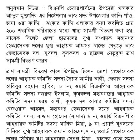
অনুসন্ধান নিউজ :: বিএনপি চেয়ারপার্সনের উপদেষ্টা খন্দকার
আব্দুল মুক্তাদির এর নির্দেশনায় আজ সদর উপজেলার কান্দি গাঁও,
ছামা ওরা কান্দি , ঝংকার কান্দি এলাকায় বন্যা কবলিত প্রায়
২০০ শতাধিক পরিবারের মধ্যে খাদ্য সামগ্রী বিতরণ করা হয়,
সাবেক সিলেট জেলা ছাত্রদলের যুগ্ম সম্পাদক মহানগর
স্বেচ্ছাসেবক দলের যুগ্ম আহ্বায়ক আফসর খানের নেতৃত্বে আজ
স্বেচ্ছাসেবক দল, যুবদল, কৃষকদল ও ছাত্রদল নেতৃবৃন্দ ত্রাণ
সামগ্রী বিতরণ করেন ।
ত্রাণ সামগ্রী বিতরণ কালে উপস্থিত ছিলেন জেলা স্বেচ্ছাসেবক
দলের আহ্বায়ক কমিটির সদস্য সৈয়দ আমীর আলী, জেলার সদস্য
হাবিবুর রহমান হাবিব, ৮ নং ওয়ার্ড বিএনপি’র আহবায়ক
কমিটির সদস্য নজরুল ইসলাম, কৃষকদল মহানগরের আহ্বায়ক
কমিটির সদস্য মরম আলী, কৃষক দল আবার কমিটির সদস্য
রেজওয়ান আহমদ, মহানগর স্বেচ্ছাসেবক দলের আহবায়ক
কমিটির সদস্য সাদ্দাম হোসেন (সামাদ) ৯ নং ওয়ার্ড বিএনপি’র
আহবায়ক কমিটির সদস্য মানিক মিয়া, ৯ নং ওয়ার্ড যুবদলের
সিনিয়র যুগ্ম আহবায়ক রুম্মান আহমেদ,৭ নং ওয়ার্ড স্বেচ্ছাসেবক
দলের সিনিয়র যুগ্ন আহবায়ক সেবুল মিয়া , ছাত্রদল নেতা সুমন