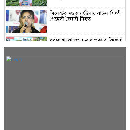
সিলেটের সড়ক দুর্ঘটনায় বাউল শিল্পী
পেহেলী ভৈরবী নিহত
সবুজ বাংলাদেশ গড়ার প্রত্যয়ে সিলেটে
বাবৌযুপ’র দ্বিতীয় পর্যায়ে বৃক্ষরোপণ
কর্মসূচি সম্পন্ন
সিলেটে ইউনিক ও বেঙ্গল পরিবহনের
দুই বাসের মুখোমুখি সংঘর্ষে নিহত ৯
শাহজালাল জামেয়া ইসলামিয়ায়
বার্ষিক সাংস্কৃতিক পুরস্কার বিতরণ
সম্পন্ন
শিক্ষার্থীদের উজ্জ্বল ভবিষ্যৎ গড়তে ও
বাবা-মায়ের মুখ উজ্জ্বল করতে কার্যকর