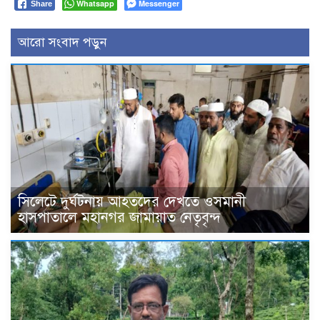
Whatsapp
Messenger
Share
আরো সংবাদ পড়ুন
সিলেটে দুর্ঘটনায় আহতদের দেখতে ওসমানী
হাসপাতালে মহানগর জামায়াত নেতৃবৃন্দ