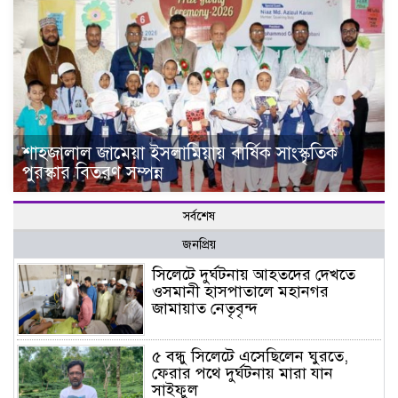
শাহজালাল জামেয়া ইসলামিয়ায় বার্ষিক সাংস্কৃতিক
পুরস্কার বিতরণ সম্পন্ন
সর্বশেষ
জনপ্রিয়
সিলেটে দুর্ঘটনায় আহতদের দেখতে
ওসমানী হাসপাতালে মহানগর
জামায়াত নেতৃবৃন্দ
৫ বন্ধু সিলেটে এসেছিলেন ঘুরতে,
ফেরার পথে দুর্ঘটনায় মারা যান
সাইফুল