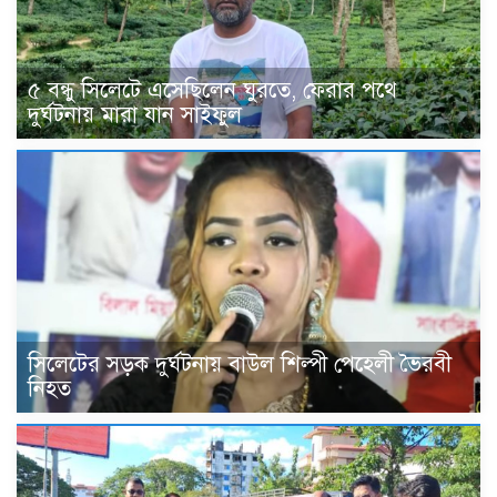
৫ বন্ধু সিলেটে এসেছিলেন ঘুরতে, ফেরার পথে
দুর্ঘটনায় মারা যান সাইফুল
সিলেটের সড়ক দুর্ঘটনায় বাউল শিল্পী পেহেলী ভৈরবী
নিহত