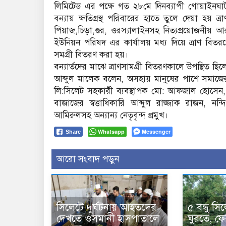
লিমিটেড এর পক্ষে গত ২৮মে দিনব্যাপী গোয়াইনঘাট 
বন্যায় ক্ষতিগ্রস্থ পরিবারের হাতে তুলে দেয়া হয় ত
পিয়াজ,চিড়া,গুর, ওরস্যালাইনসহ নিত্যপ্রয়োজনীয়
ইউনিয়ন পরিষদ এর কার্যালয় মধ্য দিয়ে ত্রাণ বিতরণে
সমগ্রী বিতরণ করা হয়।
বন্যার্তদের মাঝে ত্রাণসামগ্রী বিতরণকালে উপস্থিত ছ
আব্দুল মালেক বলেন, অসহায় মানুষের পাশে সমাজের 
লি:সিলেট সহকারী ব্যবস্থাপক মো: আফজাল হোসেন, আব্
বাজাজের স্বত্তাধিকারি আব্দুল রাজ্জাক রাজন, 
আমিরুলসহ অন্যান্য নেতৃবৃন্দ প্রমুখ।
Whatsapp
Messenger
Share
আরো সংবাদ পড়ুন
সিলেটে দুর্ঘটনায় আহতদের
৫ বন্ধু স
দেখতে ওসমানী হাসপাতালে
ঘুরতে, ফে