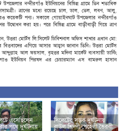
উপজেলার নন্দীরগাঁও ইউনিয়নের বিভিন্ন গ্রামে তিন শতাধিক
্রাণসামগ্রী। ত্রাণের মধ্যে রয়েছে চাল, ডাল, তেল, লবণ, আলু,
 আরও কয়েকটি পণ্য। সকালে গোয়াইনঘাট উপজেলার নন্দীরগাঁও
র উদ্বোধন করা হয়। পরে বিভিন্ন গ্রামে বাড়ীবাড়ী গিয়ে ত্রাণ
িলেন, উত্তরা মোর্টস লি:সিলেট ডিবিশনাল অফিস শাখার প্রধান মো:
বিত্তবাদের এগিয়ে আসার আহ্বান জানান তিনি। উত্তরা মোর্টস
দুল্লাহ আল ফয়সাল, বৃহত্তর মদিনা মার্কেট ব্যবসায়ী ডার্নিং
চ
নন্দিগাও ইউনিয়ন পিরষদ এর চেয়ারম্যান এস বামরুল হাসান
িলেটে এসেছিলেন
সিলেটের সড়ক দুর্ঘটনায়
রার পথে দুর্ঘটনায়
বাউল শিল্পী পেহেলী ভৈরবী