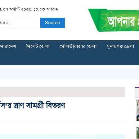
বার, ০৭ অগাস্ট ২০২৬, ১০:৫৩ অপরাহ্ন
Search
সারাদেশ
সিলেট জেলা
মৌলভীবাজার জেলা
সুনামগঞ্জ জেলা
টস‘র ত্রাণ সামগ্রী বিতরণ