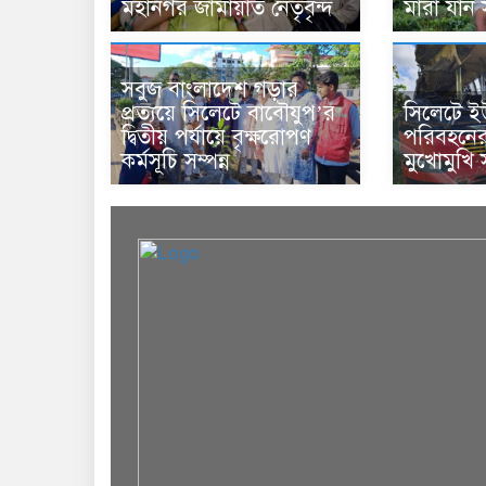
মহানগর জামায়াত নেতৃবৃন্দ
মারা যান
সবুজ বাংলাদেশ গড়ার
প্রত্যয়ে সিলেটে বাবৌযুপ’র
সিলেটে ই
দ্বিতীয় পর্যায়ে বৃক্ষরোপণ
পরিবহনের
কর্মসূচি সম্পন্ন
মুখোমুখি 