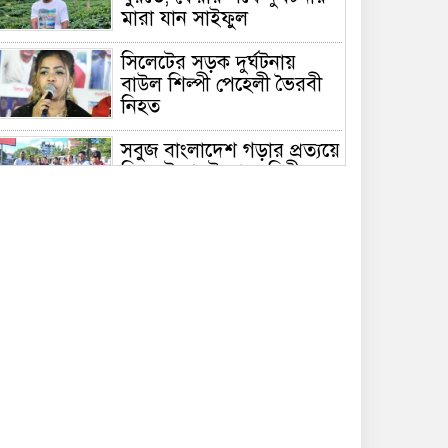
মারা যান সাইফুল
সিলেটের সড়ক দুর্ঘটনায়
বাউল শিল্পী পেহেলী ভৈরবী
নিহত
সবুজ বাংলাদেশ গড়ার প্রত্যয়ে
সিলেটে বাবৌযুপ’র দ্বিতীয়
পর্যায়ে বৃক্ষরোপণ কর্মসূচি
সম্পন্ন
সিলেটে ইউনিক ও বেঙ্গল
পরিবহনের দুই বাসের
মুখোমুখি সংঘর্ষে নিহত ৯
শাহজালাল জামেয়া
ইসলামিয়ায় বার্ষিক সাংস্কৃতিক
পুরস্কার বিতরণ সম্পন্ন
শিক্ষার্থীদের উজ্জ্বল ভবিষ্যৎ