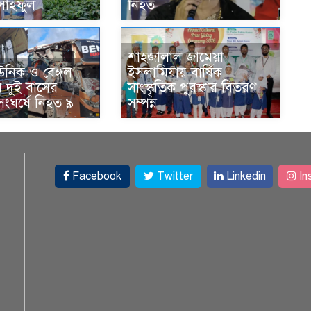
 সাইফুল
নিহত
শাহজালাল জামেয়া
উনিক ও বেঙ্গল
ইসলামিয়ায় বার্ষিক
 দুই বাসের
সাংস্কৃতিক পুরস্কার বিতরণ
সংঘর্ষে নিহত ৯
সম্পন্ন
Facebook
Twitter
Linkedin
In