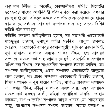
অনুসন্ধান নিউজ :: সিলেটস্থ কোম্পানীগঞ্জ সমিতি সিলেটের
২০২২-২৪ সালের কার্যনির্বাহী পরিষদ গঠন করা হয়েছে। বুধবার
(৬ জুলাই) মো. রফিকুল হককে সভাপতি ও এডভোকেট মোহাম্মদ
কামাল হোসেইনকে সাধারণ সম্পাদক করে ৩১ সদস্য বিশিষ্ট
কমিটি গঠন করা হয়।
কমিটির অন্যান্য দায়িত্বশীলরা হলেন, সহ সভাপতি এডভোকেট
মাহফুজুর রহমান, হুমায়ুন কবির মছব্বির, আবুল হাসনাত
মোস্তাক, এডভোকেট হাবিবুর রহমান ভুট্টেুা, মুজিবুর রহমান মিন্টু,
যুগ্ম সাধারণ সম্পাদক অধ্যক্ষ শাকির উদ্দিন, যুগ্ম সাধারণ
সম্পাদক এডভোকেট শাহ জাহান চৌধুরী, সাংগঠনিক সম্পাদক
অখিল চন্দ্র বিশ্বাস, সহ সাংগঠনিক সম্পাদক ইমরান জাকির, অর্থ
সম্পাদক আলীমুজ্জামান, প্রচার সম্পাদক এডভোকেট আব্দুল্লাহ
আল হেলাল, সহ প্রচার সম্পাদক এডভোকেট জিয়াউর রহমান,
শিক্ষা সম্পাদক আবুল খায়ের মাস্টার, সাহিত্য প্রকাশনা সম্পাদক
ডা. ফখর উদ্দিন, ক্রীড়া সম্পাদক সজল রায়, দপ্তর সম্পাদক
এডভোকেট মকদ্দছ আলী, মহিলা সম্পাদিকা নাসরিন জাহান
ফাতেমা, ত্রাণ ও দূর্যোগ সম্পাদক আবুল খায়ের মো. শাহজাহান
সাজু, আপ্যায়ন সম্পাদক মশরুর আহমদ, সমাজ কল্যাণ ও