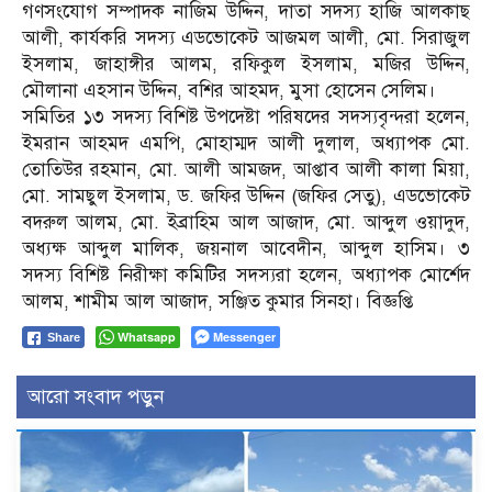
গণসংযোগ সম্পাদক নাজিম উদ্দিন, দাতা সদস্য হাজি আলকাছ
আলী, কার্যকরি সদস্য এডভোকেট আজমল আলী, মো. সিরাজুল
ইসলাম, জাহাঙ্গীর আলম, রফিকুল ইসলাম, মজির উদ্দিন,
মৌলানা এহসান উদ্দিন, বশির আহমদ, মুসা হোসেন সেলিম।
সমিতির ১৩ সদস্য বিশিষ্ট উপদেষ্টা পরিষদের সদস্যবৃন্দরা হলেন,
ইমরান আহমদ এমপি, মোহাম্মদ আলী দুলাল, অধ্যাপক মো.
তোতিউর রহমান, মো. আলী আমজদ, আপ্তাব আলী কালা মিয়া,
মো. সামছুল ইসলাম, ড. জফির উদ্দিন (জফির সেতু), এডভোকেট
বদরুল আলম, মো. ইব্রাহিম আল আজাদ, মো. আব্দুল ওয়াদুদ,
অধ্যক্ষ আব্দুল মালিক, জয়নাল আবেদীন, আব্দুল হাসিম। ৩
সদস্য বিশিষ্ট নিরীক্ষা কমিটির সদস্যরা হলেন, অধ্যাপক মোর্শেদ
আলম, শামীম আল আজাদ, সঞ্জিত কুমার সিনহা। বিজ্ঞপ্তি
Whatsapp
Messenger
Share
আরো সংবাদ পড়ুন