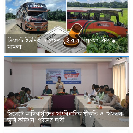
সিলেটে ইউনিক ও বেঙ্গল দুই বাস চালকের বিরুদ্ধে
মামলা
সিলেটে আদিবাসীদের সাংবিধানিক স্বীকৃতি ও ‘সমতল
ভূমি কমিশন’ গঠনের দাবী