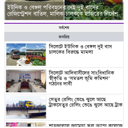
ইউনিক ও বেঙ্গল পরিবহনের সেই দুই বাসের
রেজিস্ট্রেশন বাতিল, মালিক-চালককে হাজিরের নির্দেশ
সর্বশেষ
জনপ্রিয়
সিলেটে ইউনিক ও বেঙ্গল দুই বাস
চালকের বিরুদ্ধে মামলা
সিলেটে আদিবাসীদের সাংবিধানিক
স্বীকৃতি ও ‘সমতল ভূমি কমিশন’
গঠনের দাবী
সেতুর রেলিং ভেঙে ঝুলে আছে
ট্রাকসেতুর রেলিং ভেঙে ঝুলে আছে ট্রাক
শাহজালাল জামেয়া স্কুল অ্যান্ড কলেজে