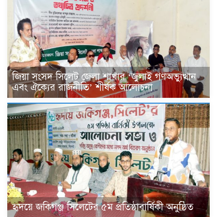
জিয়া সংসদ সিলেট জেলা শাখার ‘জুলাই গণঅভ্যুত্থান
এবং ঐক্যের রাজনীতি’ শীর্ষক আলোচনা
হৃদয়ে জকিগঞ্জ সিলেটের ৫ম প্রতিষ্ঠাবার্ষিকী অনুষ্ঠিত