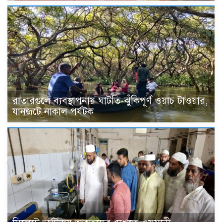
রাতারগুলে ব্যবস্থাপনায় ঘাটতি-ঝুঁকিপূর্ণ ওয়াচ টাওয়ার,
যানজটে নাকাল পর্যটক