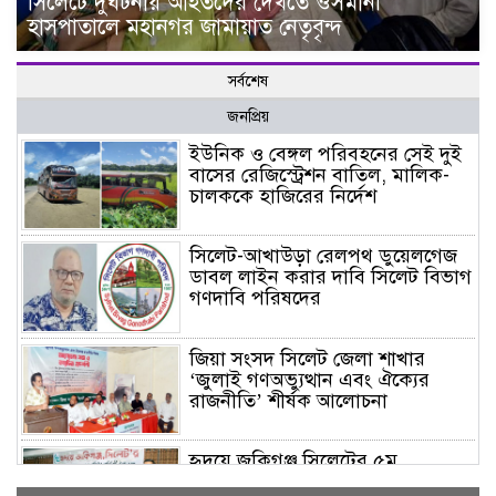
সিলেটে দুর্ঘটনায় আহতদের দেখতে ওসমানী
হাসপাতালে মহানগর জামায়াত নেতৃবৃন্দ
সর্বশেষ
জনপ্রিয়
ইউনিক ও বেঙ্গল পরিবহনের সেই দুই
বাসের রেজিস্ট্রেশন বাতিল, মালিক-
চালককে হাজিরের নির্দেশ
সিলেট-আখাউড়া রেলপথ ডুয়েলগেজ
ডাবল লাইন করার দাবি সিলেট বিভাগ
গণদাবি পরিষদের
জিয়া সংসদ সিলেট জেলা শাখার
‘জুলাই গণঅভ্যুত্থান এবং ঐক্যের
রাজনীতি’ শীর্ষক আলোচনা
হৃদয়ে জকিগঞ্জ সিলেটের ৫ম
প্রতিষ্ঠাবার্ষিকী অনুষ্ঠিত