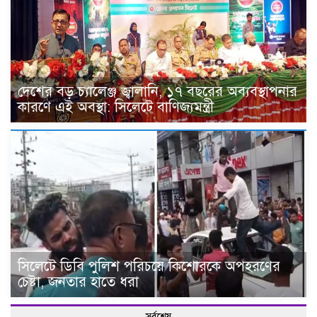
দেশের বড় চ্যালেঞ্জ জ্বালানি, ১৭ বছরের অব্যবস্থাপনার
কারণে এই অবস্থা: সিলেটে বাণিজ্যমন্ত্রী
সিলেটে ডিবি পুলিশ পরিচয়ে কিশোরকে অপহরণের
চেষ্টা, জনতার হাতে ধরা
সর্বশেষ