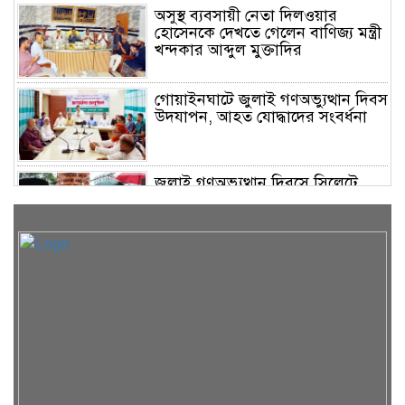
অসুস্থ ব্যবসায়ী নেতা দিলওয়ার
হোসেনকে দেখতে গেলেন বাণিজ্য মন্ত্রী
খন্দকার আব্দুল মুক্তাদির
গোয়াইনঘাটে জুলাই গণঅভ্যুত্থান দিবস
উদযাপন, আহত যোদ্ধাদের সংবর্ধনা
জুলাই গণঅভ্যুত্থান দিবসে সিলেটে
জুলাই শহিদ স্মৃতিস্তম্ভে পুষ্পস্তবক অর্পণ
দেশের বড় চ্যালেঞ্জ জ্বালানি, ১৭
বছরের অব্যবস্থাপনার কারণে এই
অবস্থা: সিলেটে বাণিজ্যমন্ত্রী
সিলেটে ডিবি পুলিশ পরিচয়ে
কিশোরকে অপহরণের চেষ্টা, জনতার
হাতে ধরা