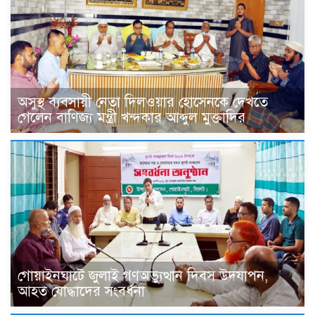
অসুস্থ ব্যবসায়ী নেতা দিলওয়ার হোসেনকে দেখতে
গেলেন বাণিজ্য মন্ত্রী খন্দকার আব্দুল মুক্তাদির
গোয়াইনঘাটে জুলাই গণঅভ্যুত্থান দিবস উদযাপন,
আহত যোদ্ধাদের সংবর্ধনা