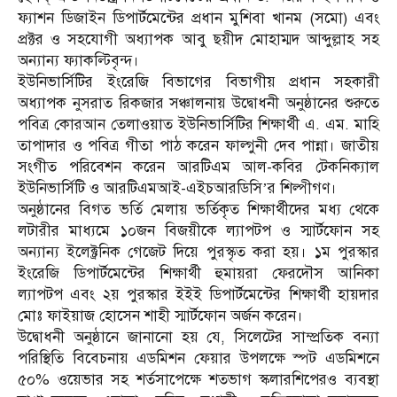
ফ্যাশন ডিজাইন ডিপার্টমেন্টের প্রধান মুশিবা খানম (সমো) এবং
প্রক্টর ও সহযোগী অধ্যাপক আবু ছয়ীদ মোহাম্মদ আব্দুল্লাহ সহ
অন্যান্য ফ্যাকল্টিবৃন্দ।
ইউনিভার্সিটির ইংরেজি বিভাগের বিভাগীয় প্রধান সহকারী
অধ্যাপক নুসরাত রিকজার সঞ্চালনায় উদ্বোধনী অনুষ্ঠানের শুরুতে
পবিত্র কোরআন তেলাওয়াত ইউনিভার্সিটির শিক্ষার্থী এ. এম. মাহি
তাপাদার ও পবিত্র গীতা পাঠ করেন ফাল্গুনী দেব পান্না। জাতীয়
সংগীত পরিবেশন করেন আরটিএম আল-কবির টেকনিক্যাল
ইউনিভার্সিটি ও আরটিএমআই-এইচআরডিসি’র শিল্পীগণ।
অনুষ্ঠানের বিগত ভর্তি মেলায় ভর্তিকৃত শিক্ষার্থীদের মধ্য থেকে
লটারীর মাধ্যমে ১০জন বিজয়ীকে ল্যাপটপ ও স্মার্টফোন সহ
অন্যান্য ইলেক্ট্রনিক গেজেট দিয়ে পুরস্কৃত করা হয়। ১ম পুরস্কার
ইংরেজি ডিপার্টমেন্টের শিক্ষার্থী হুমায়রা ফেরদৌস আনিকা
ল্যাপটপ এবং ২য় পুরস্কার ইইই ডিপার্টমেন্টের শিক্ষার্থী হায়দার
মোঃ ফাইয়াজ হোসেন শাহী স্মার্টফোন অর্জন করেন।
উদ্বোধনী অনুষ্ঠানে জানানো হয় যে, সিলেটের সাম্প্রতিক বন্যা
পরিস্থিতি বিবেচনায় এডমিশন ফেয়ার উপলক্ষে স্পট এডমিশনে
৫০% ওয়েভার সহ শর্তসাপেক্ষে শতভাগ স্কলারশিপেরও ব্যবস্থা