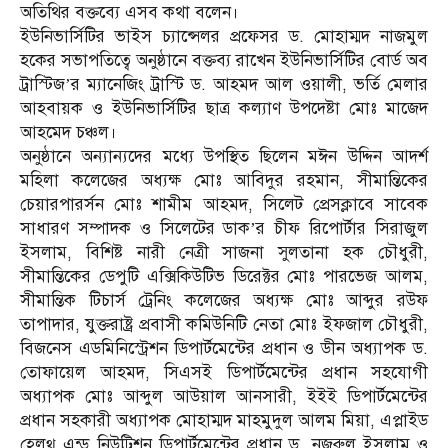
অতিথির বক্তব্যে এসব কথা বলেন।
ইউনিভার্সিটির ভাইস চ্যান্সেলর প্রফেসর ড. মোহাম্মদ নাজমুল
হকের সভাপতিত্বে অনুষ্ঠানে বক্তব্য রাখেন ইউনিভার্সিটির বোর্ড অব
ট্রাস্টিজ’র ম্যানেজিং ট্রাস্টি ড. আহমদ আল ওয়ালী, ভর্তি মেলার
আহবায়ক ও ইউনিভার্সিটির ছাত্র কল্যাণ উপদেষ্টা মোঃ মাজেদ
আহমেদ চঞ্চল।
অনুষ্ঠানে অন্যান্যদের মধ্যে উপস্থিত ছিলেন মঈন উদ্দিন আদর্শ
মহিলা কলেজের অধ্যক্ষ মোঃ আবিদুর রহমান, সীমান্তিকের
চেয়ারপারর্সন মোঃ শামীম আহমদ, সিলেট প্রেসক্লাবে সাবেক
সাধারণ সম্পাদক ও সিলেটের ডাক’র চীফ রিপোর্টার সিরাজুল
ইসলাম, বিশিষ্ট নারী নেত্রী সাজনা সুলতানা হক চৌধুরী,
সীমান্তিকের ডেপুটি এক্সিকিউটিভ ডিরেক্টর মোঃ পারভেজ আলম,
সীমান্তিক টিচার্স ট্রেনিং কলেজের অধ্যক্ষ মোঃ আব্দুর রউফ
তাপাদার, যুক্তরাষ্ট্র প্রবাসী কমিউনিটি নেতা মোঃ ইফজাল চৌধুরী,
বিজনেস এডমিনিস্ট্রেশন ডিপার্টমেন্টের প্রধান ও ডীন অধ্যাপক ড.
তোফায়েল আহমদ, সিএসই ডিপার্টমেন্টের প্রধান সহযোগী
অধ্যাপক মোঃ আব্দুল আউয়াল আনসারী, ইইই ডিপার্টমেন্টের
প্রধান সহকারী অধ্যাপক মোহাম্মদ মাহমুদুল আলম মিয়া, এপ্লাইড
হেলথ্ এন্ড নিউট্রিশন ডিপার্টমেন্টের প্রধান ড. নজরুল ইসলাম ও