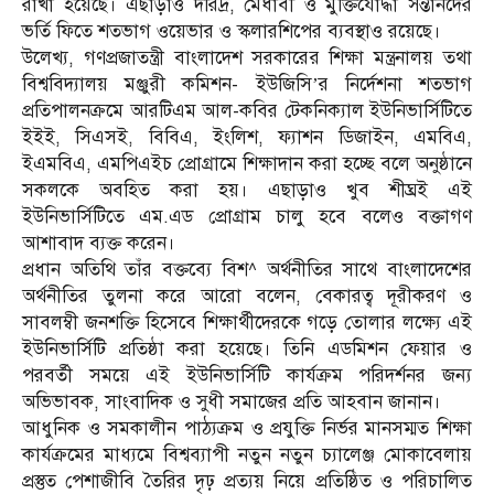
রাখা হয়েছে। এছাড়াও দরিদ্র, মেধাবী ও মুক্তিযোদ্ধা সন্তানদের
ভর্তি ফিতে শতভাগ ওয়েভার ও স্কলারশিপের ব্যবস্থাও রয়েছে।
উলেখ্য, গণপ্রজাতন্ত্রী বাংলাদেশ সরকারের শিক্ষা মন্ত্রনালয় তথা
বিশ্ববিদ্যালয় মঞ্জুরী কমিশন- ইউজিসি’র নির্দেশনা শতভাগ
প্রতিপালনক্রমে আরটিএম আল-কবির টেকনিক্যাল ইউনিভার্সিটিতে
ইইই, সিএসই, বিবিএ, ইংলিশ, ফ্যাশন ডিজাইন, এমবিএ,
ইএমবিএ, এমপিএইচ প্রোগ্রামে শিক্ষাদান করা হচ্ছে বলে অনুষ্ঠানে
সকলকে অবহিত করা হয়। এছাড়াও খুব শীঘ্রই এই
ইউনিভার্সিটিতে এম.এড প্রোগ্রাম চালু হবে বলেও বক্তাগণ
আশাবাদ ব্যক্ত করেন।
প্রধান অতিথি তাঁর বক্তব্যে বিশ^ অর্থনীতির সাথে বাংলাদেশের
অর্থনীতির তুলনা করে আরো বলেন, বেকারত্ব দূরীকরণ ও
সাবলম্বী জনশক্তি হিসেবে শিক্ষার্থীদেরকে গড়ে তোলার লক্ষ্যে এই
ইউনিভার্সিটি প্রতিষ্ঠা করা হয়েছে। তিনি এডমিশন ফেয়ার ও
পরবর্তী সময়ে এই ইউনিভার্সিটি কার্যক্রম পরিদর্শনর জন্য
অভিভাবক, সাংবাদিক ও সুধী সমাজের প্রতি আহবান জানান।
আধুনিক ও সমকালীন পাঠ্যক্রম ও প্রযুক্তি নির্ভর মানসম্মত শিক্ষা
কার্যক্রমের মাধ্যমে বিশ্বব্যাপী নতুন নতুন চ্যালেঞ্জ মোকাবেলায়
প্রস্তুত পেশাজীবি তৈরির দৃঢ় প্রত্যয় নিয়ে প্রতিষ্ঠিত ও পরিচালিত