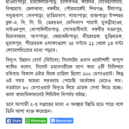
হাওয়াপাড়া, চারাদিঘীরপাড়, চালিবন্দর, কাষ্টঘর, সোবহানীঘাট,
বিশ্বরোড, জেলখানা, বঙ্গবীর, পৌরমার্কেট, শিবগঞ্জ, টিলাগড়,
সবুজবাগ, সেনপাড়া, হাতিমবাগ, লামাপাড়া, রাজপাড়া উপশহর
ব্লক-এ, বি, সি, ডি, তেররতন, মেন্দিবাগ পয়েন্ট, ডুবড়ীহাওর,
নাইওরপুল, ধোপাদিঘীরপাড়, সোবহানীঘাট, বঙ্গবীর যতরপুর,
মিরাবাজার, আগপাড়া, ঝেরঝেরিপাড়া, মীরেরচক, মুক্তিরচক,
মুরাদপুর, পীরেরচক এলাকাগুলো ২৪ ঘণ্টায় ১১ থেকে ১৩ ঘণ্টা
লোডশেডিংয়ের মধ্যে পড়বে।
বিদ্যুৎ উন্নয়ন বোর্ড (বিউবো) সিলেটের প্রধান প্রকৌশলী আব্দুল
কাদির বলেন, সিলেট মহানগরীকে ভাগ করা ৫টি ডিভিশনে
রবিবার বিকাল ৪টার দিকে চাহিদা ছিলো ২০০ মেগাওয়াট। কিন্তু
ওই সময় আমরা সরবরাহ পেয়েছি অর্ধেকের চেয়েও কম।
বতর্মানে ৯০ মেগাওয়াট বিদ্যুত দিয়ে গ্রাহক সেবা দিতে হচ্ছে।
ফলে স্বাভাবিকভাবেই শিডিউল বিপর্যয় ঘটছে।
তবে আগামী ২-৩ সপ্তাহের মধ্যে এ অবস্থার উন্নতি হতে পারে বলে
তিনি আশা ব্যক্ত করেছেন।
Whatsapp
Messenger
Share