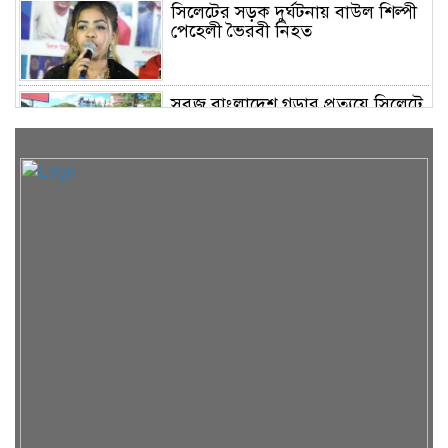
সিলেটের সড়ক দুর্ঘটনায় বাউল শিল্পী
পেহেলী ভৈরবী নিহত
সবুজ বাংলাদেশ গড়ার প্রত্যয়ে সিলেটে
বাবৌযুপ’র দ্বিতীয় পর্যায়ে বৃক্ষরোপণ
কর্মসূচি সম্পন্ন
সিলেটে ইউনিক ও বেঙ্গল পরিবহনের
দুই বাসের মুখোমুখি সংঘর্ষে নিহত ৯
শাহজালাল জামেয়া ইসলামিয়ায়
বার্ষিক সাংস্কৃতিক পুরস্কার বিতরণ
সম্পন্ন
শিক্ষার্থীদের উজ্জ্বল ভবিষ্যৎ গড়তে ও
বাবা-মায়ের মুখ উজ্জ্বল করতে কার্যকর
ভূমিকা রাখবে : কয়েস লোদী