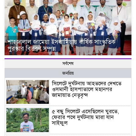
শাহজালাল জামেয়া ইসলামিয়ায় বার্ষিক সাংস্কৃতিক
পুরস্কার বিতরণ সম্পন্ন
সর্বশেষ
জনপ্রিয়
সিলেটে দুর্ঘটনায় আহতদের দেখতে
ওসমানী হাসপাতালে মহানগর
জামায়াত নেতৃবৃন্দ
৫ বন্ধু সিলেটে এসেছিলেন ঘুরতে,
ফেরার পথে দুর্ঘটনায় মারা যান
সাইফুল