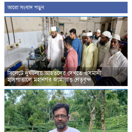
আরো সংবাদ পড়ুন
সিলেটে দুর্ঘটনায় আহতদের দেখতে ওসমানী
হাসপাতালে মহানগর জামায়াত নেতৃবৃন্দ