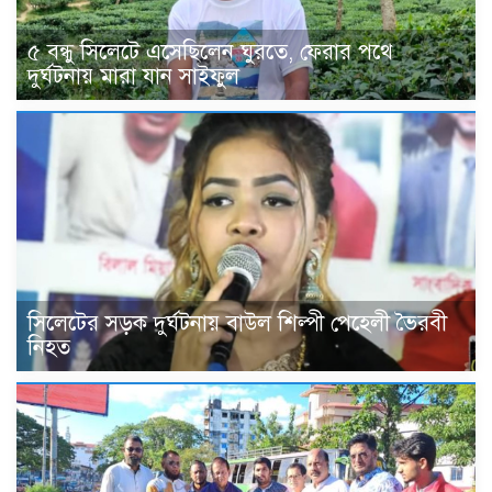
৫ বন্ধু সিলেটে এসেছিলেন ঘুরতে, ফেরার পথে
দুর্ঘটনায় মারা যান সাইফুল
সিলেটের সড়ক দুর্ঘটনায় বাউল শিল্পী পেহেলী ভৈরবী
নিহত