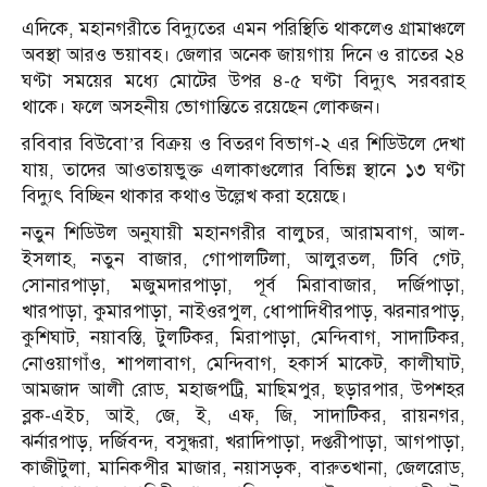
এদিকে, মহানগরীতে বিদ্যুতের এমন পরিস্থিতি থাকলেও গ্রামাঞ্চলে
অবস্থা আরও ভয়াবহ। জেলার অনেক জায়গায় দিনে ও রাতের ২৪
ঘণ্টা সময়ের মধ্যে মোটের উপর ৪-৫ ঘণ্টা বিদ্যুৎ সরবরাহ
থাকে। ফলে অসহনীয় ভোগান্তিতে রয়েছেন লোকজন।
রবিবার বিউবো’র বিক্রয় ও বিতরণ বিভাগ-২ এর শিডিউলে দেখা
যায়, তাদের আওতায়ভুক্ত এলাকাগুলোর বিভিন্ন স্থানে ১৩ ঘণ্টা
বিদ্যুৎ বিচ্ছিন থাকার কথাও উল্লেখ করা হয়েছে।
নতুন শিডিউল অনুযায়ী মহানগরীর বালুচর, আরামবাগ, আল-
ইসলাহ, নতুন বাজার, গোপালটিলা, আলুরতল, টিবি গেট,
সোনারপাড়া, মজুমদারপাড়া, পূর্ব মিরাবাজার, দর্জিপাড়া,
খারপাড়া, কুমারপাড়া, নাইওরপুল, ধোপাদিধীরপাড়, ঝরনারপাড়,
কুশিঘাট, নয়াবস্তি, টুলটিকর, মিরাপাড়া, মেন্দিবাগ, সাদাটিকর,
নোওয়াগাঁও, শাপলাবাগ, মেন্দিবাগ, হকার্স মাকেট, কালীঘাট,
আমজাদ আলী রোড, মহাজপট্রি, মাছিমপুর, ছড়ারপার, উপশহর
ব্লক-এইচ, আই, জে, ই, এফ, জি, সাদাটিকর, রায়নগর,
ঝর্নারপাড়, দর্জিবন্দ, বসুন্ধরা, খরাদিপাড়া, দপ্তরীপাড়া, আগপাড়া,
কাজীটুলা, মানিকপীর মাজার, নয়াসড়ক, বারুতখানা, জেলরোড,