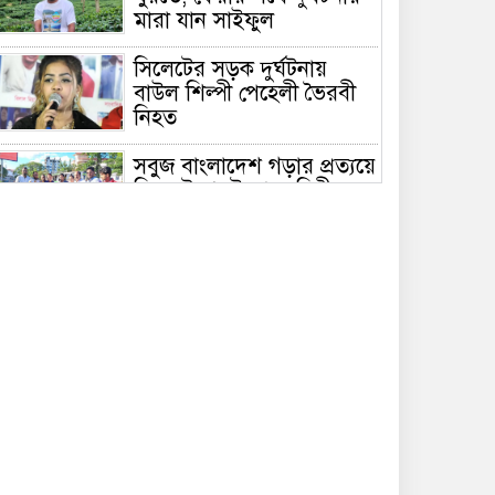
মারা যান সাইফুল
সিলেটের সড়ক দুর্ঘটনায়
বাউল শিল্পী পেহেলী ভৈরবী
নিহত
সবুজ বাংলাদেশ গড়ার প্রত্যয়ে
সিলেটে বাবৌযুপ’র দ্বিতীয়
পর্যায়ে বৃক্ষরোপণ কর্মসূচি
সম্পন্ন
সিলেটে ইউনিক ও বেঙ্গল
পরিবহনের দুই বাসের
মুখোমুখি সংঘর্ষে নিহত ৯
শাহজালাল জামেয়া
ইসলামিয়ায় বার্ষিক সাংস্কৃতিক
পুরস্কার বিতরণ সম্পন্ন
শিক্ষার্থীদের উজ্জ্বল ভবিষ্যৎ