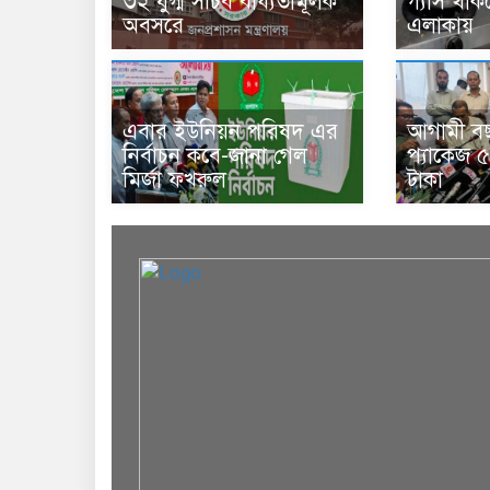
৩২ যুগ্ম সচিব বাধ্যতামূলক
গ্যাস থাক
অবসরে
এলাকায়
এবার ইউনিয়ন পরিষদ এর
আগামী বছর
নির্বাচন কবে-জানা গেল
প্যাকেজ 
মির্জা ফখরুল
টাকা