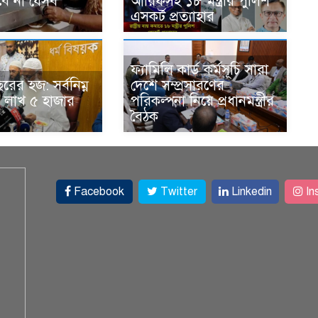
বে না যেসব
আরিফসহ ১৮ মন্ত্রীর পুলিশ
এসকর্ট প্রত্যাহার
ফ্যামিলি কার্ড কর্মসূচি সারা
ের হজ: সর্বনিম্ন
দেশে সম্প্রসারণের
৫ লাখ ৫ হাজার
পরিকল্পনা নিয়ে প্রধানমন্ত্রীর
বৈঠক
Facebook
Twitter
Linkedin
In