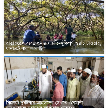
রাতারগুলে ব্যবস্থাপনায় ঘাটতি-ঝুঁকিপূর্ণ ওয়াচ টাওয়ার,
যানজটে নাকাল পর্যটক
সিলেটে দুর্ঘটনায় আহতদের দেখতে ওসমানী