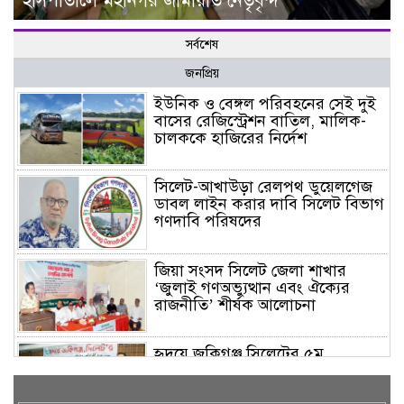
হাসপাতালে মহানগর জামায়াত নেতৃবৃন্দ
সর্বশেষ
জনপ্রিয়
ইউনিক ও বেঙ্গল পরিবহনের সেই দুই
বাসের রেজিস্ট্রেশন বাতিল, মালিক-
চালককে হাজিরের নির্দেশ
সিলেট-আখাউড়া রেলপথ ডুয়েলগেজ
ডাবল লাইন করার দাবি সিলেট বিভাগ
গণদাবি পরিষদের
জিয়া সংসদ সিলেট জেলা শাখার
‘জুলাই গণঅভ্যুত্থান এবং ঐক্যের
রাজনীতি’ শীর্ষক আলোচনা
হৃদয়ে জকিগঞ্জ সিলেটের ৫ম
প্রতিষ্ঠাবার্ষিকী অনুষ্ঠিত