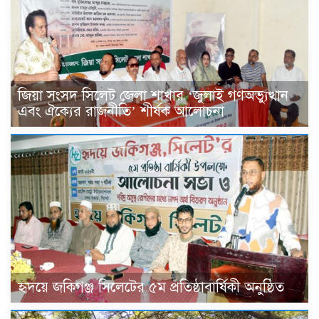
জিয়া সংসদ সিলেট জেলা শাখার ‘জুলাই গণঅভ্যুত্থান
এবং ঐক্যের রাজনীতি’ শীর্ষক আলোচনা
হৃদয়ে জকিগঞ্জ সিলেটের ৫ম প্রতিষ্ঠাবার্ষিকী অনুষ্ঠিত