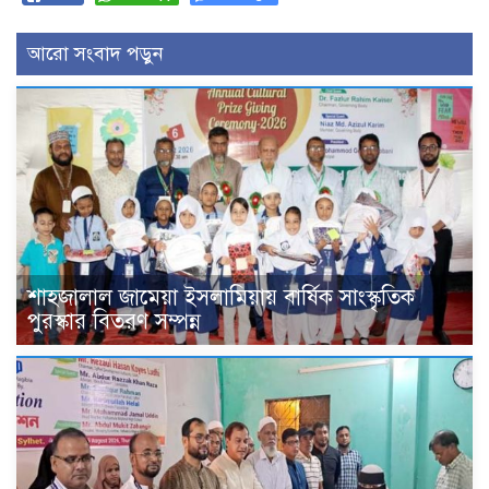
আরো সংবাদ পড়ুন
শাহজালাল জামেয়া ইসলামিয়ায় বার্ষিক সাংস্কৃতিক
পুরস্কার বিতরণ সম্পন্ন