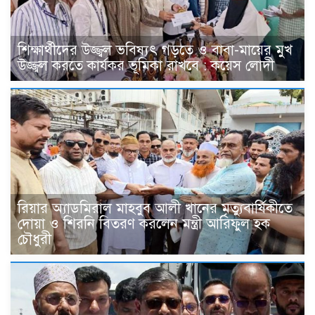
শিক্ষার্থীদের উজ্জ্বল ভবিষ্যৎ গড়তে ও বাবা-মায়ের মুখ
উজ্জ্বল করতে কার্যকর ভূমিকা রাখবে : কয়েস লোদী
রিয়ার অ্যাডমিরাল মাহবুব আলী খানের মৃত্যুবার্ষিকীতে
দোয়া ও শিরনি বিতরণ করলেন মন্ত্রী আরিফুল হক
চৌধুরী