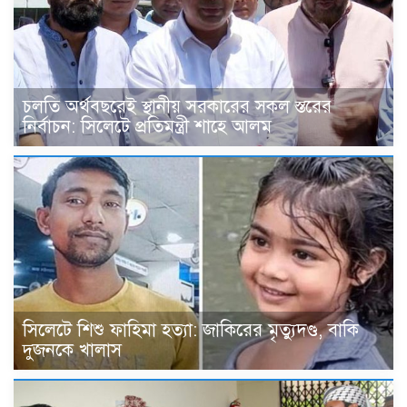
চলতি অর্থবছরেই স্থানীয় সরকারের সকল স্তরের
নির্বাচন: সিলেটে প্রতিমন্ত্রী শাহে আলম
সিলেটে শিশু ফাহিমা হত্যা: জাকিরের মৃত্যুদণ্ড, বাকি
দুজনকে খালাস