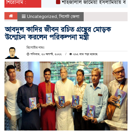
শিরোনাম :
শাহজালাল জামেয়া ইসলামিয়ায় বার্ষিক সাংস্কৃত
Uncategorized
,
সিলেট জেলা
আবদুল কাদির জীবন রচিত গ্রন্থের মোড়ক
উন্মোচন করলেন পরিকল্পনা মন্ত্রী
রিপোর্টার নামঃ
শনিবার, ২০ আগস্ট, ২০২২
২৬২ বার পড়া হয়েছে