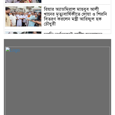
রিয়ার অ্যাডমিরাল মাহবুব আলী
খানের মৃত্যুবার্ষিকীতে দোয়া ও শিরনি
বিতরণ করলেন মন্ত্রী আরিফুল হক
চৌধুরী
চলতি অর্থবছরেই স্থানীয় সরকারের
সকল স্তরের নির্বাচন: সিলেটে প্রতিমন্ত্রী
শাহে আলম
সিলেটে শিশু ফাহিমা হত্যা: জাকিরের
মৃত্যুদণ্ড, বাকি দুজনকে খালাস
রসময় মেমোরিয়াল উচ্চ বিদ্যালয়ের
নতুন ভবনের উদ্বোধন করলেন মন্ত্রী
মুক্তাদির
অসুস্থ ব্যবসায়ী নেতা দিলওয়ার
হোসেনকে দেখতে গেলেন বাণিজ্য মন্ত্রী