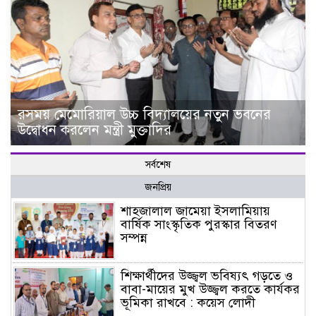
রসময় মেমোরিয়াল উচ্চ বিদ্যালয়ের নতুন ভবনের
উদ্বোধন করলেন মন্ত্রী মুক্তাদির
সর্বশেষ
জনপ্রিয়
শাহজালাল জামেয়া ইসলামিয়ায়
বার্ষিক সাংস্কৃতিক পুরস্কার বিতরণ
সম্পন্ন
শিক্ষার্থীদের উজ্জ্বল ভবিষ্যৎ গড়তে ও
বাবা-মায়ের মুখ উজ্জ্বল করতে কার্যকর
ভূমিকা রাখবে : কয়েস লোদী