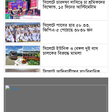
সিলেটে চারদফা দাবিতে চা শ্রমিকদের
বিক্ষোভ, ১৫ দিনের আল্টিমেটাম
সিলেটে পাসের হার ৫৮.৩৩,
জিপিএ-৫ পেয়েছে ৩৮৩৬ জন
সিলেটে ইউনিক ও বেঙ্গল দুই বাস
চালকের বিরুদ্ধে মামলা
সিলেটে আদিবাসীদের সাংবিধানিক
স্বীকৃতি ও ‘সমতল ভূমি কমিশন’
গঠনের দাবী
সেতুর রেলিং ভেঙে ঝুলে আছে
ট্রাকসেতুর রেলিং ভেঙে ঝুলে আছে ট্রাক