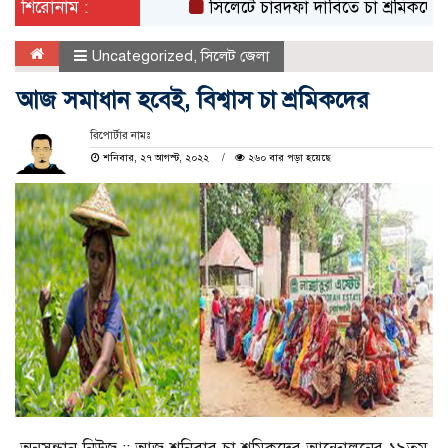
শিরোনাম :
সিলেটে চারদফা দাবিতে চা শ্রমিকদের বিক্ষো
Uncategorized
,
সিলেট জেলা
আজ সমাধান হবেই, বিশ্বাস চা শ্রমিকদের
রিপোর্টার নামঃ
শনিবার, ২৭ আগস্ট, ২০২২
২৬০ বার পড়া হয়েছে