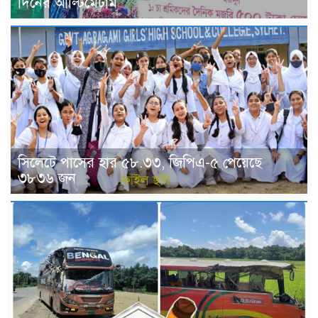
দিনের আল্টিমেটাম
সিলেটে পাসের হার ৫৮.৩৩, জিপিএ-৫ পেয়েছে
৩৮৩৬ জন