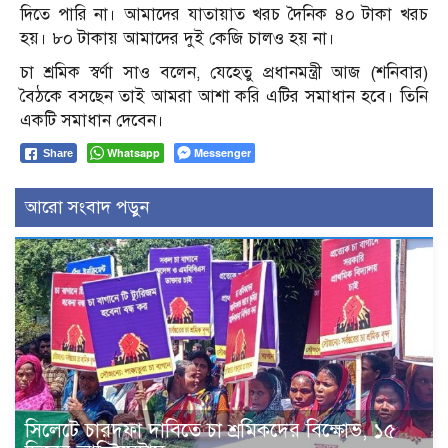
দিতে পারি না। আমাদের যাতায়াত খরচ দৈনিক ৪০ টাকা খরচ
হয়। ৮০ টাকায় আমাদের দুই কেজি চালও হয় না।
চা শ্রমিক স্বর্ণা সাও বলেন, যেহেতু প্রধানমন্ত্রী আজ (শনিবার)
বৈঠকে বসছেন তাই আমরা আশা করি এটির সমাধান হবে। তিনি
একটি সমাধান দেবেন।
Whatsapp
Messenger
Share
আরো সংবাদ পড়ুন
সিলেটে চারদফা দাবিতে চা শ্রমিকদের বিক্ষোভ, ১৫