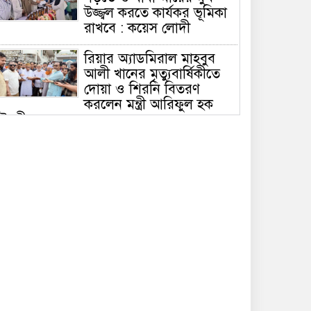
উজ্জ্বল করতে কার্যকর ভূমিকা
রাখবে : কয়েস লোদী
রিয়ার অ্যাডমিরাল মাহবুব
আলী খানের মৃত্যুবার্ষিকীতে
দোয়া ও শিরনি বিতরণ
করলেন মন্ত্রী আরিফুল হক
ৌধুরী
চলতি অর্থবছরেই স্থানীয়
সরকারের সকল স্তরের
নির্বাচন: সিলেটে প্রতিমন্ত্রী
শাহে আলম
সিলেটে শিশু ফাহিমা হত্যা:
জাকিরের মৃত্যুদণ্ড, বাকি
দুজনকে খালাস
রসময় মেমোরিয়াল উচ্চ
বিদ্যালয়ের নতুন ভবনের