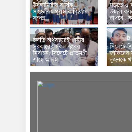
ইসলামিয়ায় বার্ষিক
গড়তে ও ব
সাংস্কৃতিক পুরস্কার বিতরণ
উজ্জ্বল ক
সম্পন্ন
রাখবে : 
চলতি অর্থবছরেই স্থানীয়
সরকারের সকল স্তরের
সিলেটে শি
নির্বাচন: সিলেটে প্রতিমন্ত্রী
জাকিরের মৃ
শাহে আলম
দুজনকে খ