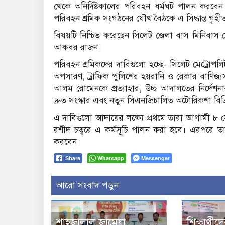
থেকে অনির্দিষ্টকালের পরিবহন ধর্মঘট পালন করবেন
পরিবহন শ্রমিক সংগঠনের যৌথ বৈঠকে এ সিদ্ধান্ত গৃহ
বিষয়টি নিশ্চিত করেছেন সিলেট জেলা বাস মিনিবাস
আকবর রাজন।
পরিবহন শ্রমিকদের দাবিগুলো হচ্ছে- সিলেট মেট্রোপ
অপসারণ, ট্রাফিক পুলিশের হয়রানি ও রেকার বাণিজ্যসহ
আলম রোমেনকে প্রত্যাহার, উচ্চ আদালতের নির্দেশন
দ্রুত সংস্কার এবং নতুন সিএনজিচালিত অটোরিকশা বিক্রি
এ দাবিগুলো আদায়ের লক্ষ্যে প্রথমে তারা আগামী ৮ সেপ
রশীদ চত্বরে এ কর্মসূচি পালন করা হবে। এরপরে তারা
করবেন।
Whatsapp
Messenger
Share
আরো সংবাদ পড়ুন
শাহজালাল জামেয়া
শিক্ষার্থীদ