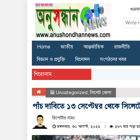
শুক্র
Home
জাতীয়
আন্তর্জাতিক
রাজনীতি
বিজ্ঞান ও প্রযুক্তি
বিনোদন
সংগঠনের খবর
শিরোনাম :
Uncategorized
,
সিলেট জেলা
পাঁচ দাবিতে ১৩ সেপ্টেম্বর থেকে সিলেট
রিপোর্টার নামঃ
মঙ্গলবার, ৩০ আগস্ট, ২০২২
২৬৭ বার পড়া হ