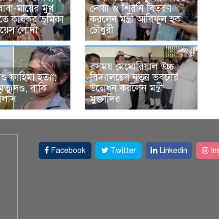
াবা-মায়ের মুখ
দোয়া ও শিরনি বিতরণ
রতে কার্যকর ভূমিকা
করলেন মন্ত্রী আরিফুল হক
কয়েস লোদী
চৌধুরী
রসময় মেমোরিয়াল উচ্চ
শু ফাহিমা হত্যা:
বিদ্যালয়ের নতুন ভবনের
ত্যুদণ্ড, বাকি
উদ্বোধন করলেন মন্ত্রী
ালাস
মুক্তাদির
Facebook
Twitter
Linkedin
In