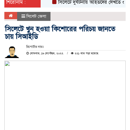
শিরোনাম :
সিলেটে দুর্ঘটনায় আহতদের দেখতে ওসমানী হা
সিলেট জেলা
সিলেটে খুন হওয়া কিশােরের পরিচয় জানতে
চায় সিআইডি
রিপোর্টার নামঃ
সোমবার, ১৯ সেপ্টেম্বর, ২০২২
২২১ বার পড়া হয়েছে