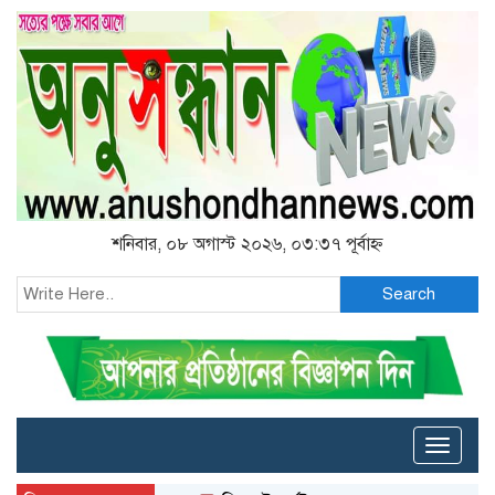
শনিবার, ০৮ অগাস্ট ২০২৬, ০৩:৩৭ পূর্বাহ্ন
Search
Toggle
naviga