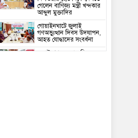
গেলেন বাণিজ্য মন্ত্রী খন্দকার
আব্দুল মুক্তাদির
গোয়াইনঘাটে জুলাই
গণঅভ্যুত্থান দিবস উদযাপন,
আহত যোদ্ধাদের সংবর্ধনা
জুলাই গণঅভ্যুত্থান দিবসে
সিলেটে জুলাই শহিদ স্মৃতিস্তম্ভে
পুষ্পস্তবক অর্পণ
দেশের বড় চ্যালেঞ্জ জ্বালানি,
১৭ বছরের অব্যবস্থাপনার
কারণে এই অবস্থা: সিলেটে
বাণিজ্যমন্ত্রী
সিলেটে ডিবি পুলিশ পরিচয়ে
কিশোরকে অপহরণের চেষ্টা,
জনতার হাতে ধরা