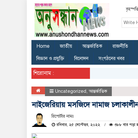
বৃহস্পত
Home
জাতীয়
আন্তর্জাতিক
রাজনীতি
বিজ্ঞান ও প্রযুক্তি
বিনোদন
সংগঠনের খবর
শিরোনাম :
Uncategorized
,
আন্তর্জাতিক
নাইজেরিয়ায় মসজিদে নামাজ চলাকালীন
রিপোর্টার নামঃ
রবিবার, ২৫ সেপ্টেম্বর, ২০২২
৩৮৮ বার পড়া 