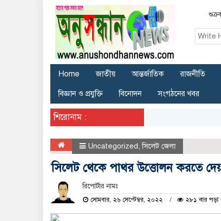
শুক্র
Home
জাতীয়
আন্তর্জাতিক
রাজনীতি
বিজ্ঞান ও প্রযুক্তি
বিনোদন
সংগঠনের খবর
শিরোনাম :
Uncategorized
,
সিলেট জেলা
সিলেট থেকে পাথর উত্তোলন করতে দেয়
রিপোর্টার নামঃ
সোমবার, ২৬ সেপ্টেম্বর, ২০২২
২৮১ বার পড়া 