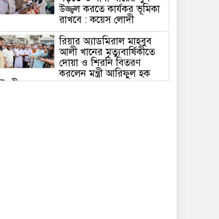
উজ্জ্বল করতে কার্যকর ভূমিকা
রাখবে : কয়েস লোদী
রিয়ার অ্যাডমিরাল মাহবুব
আলী খানের মৃত্যুবার্ষিকীতে
দোয়া ও শিরনি বিতরণ
করলেন মন্ত্রী আরিফুল হক
ৌধুরী
চলতি অর্থবছরেই স্থানীয়
সরকারের সকল স্তরের
নির্বাচন: সিলেটে প্রতিমন্ত্রী
শাহে আলম
সিলেটে শিশু ফাহিমা হত্যা:
জাকিরের মৃত্যুদণ্ড, বাকি
দুজনকে খালাস
রসময় মেমোরিয়াল উচ্চ
বিদ্যালয়ের নতুন ভবনের