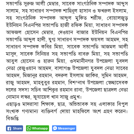
সভাপতি সুরুজ আলী মেম্বার, সাবেক সাংগঠনিক সম্পাদক আব্দুস
সালাম, সহ সাধারণ সম্পাদক শাহিনুল হাসান ও ফখরুল ইসলাম,
সহ সাংগঠনিক সম্পাদক আব্দুল মুকিত শরীফ, বোয়ালজুড়
ইউনিয়ন বিএনপির সভাপতি হাজী রফিক মিয়া, সাধারণ সম্পাদক
আফজল হোসেন মেম্বার, দেওয়ান বাজার ইউনিয়ন বিএনপির
সভাপতি আব্দুল হাদী, যুগ্ম সাধারণ সম্পাদক ফয়সল আহমদ, সহ
সাধারণ সম্পাদক কবির মিয়া, সাবেক সভাপতি আজমল আলী
মাসুদ, সাবেক সিনিয়র সহ সভাপতি বাবরু মিয়া, সহ সভাপতি
আবুল হোসেন ও হারুন মিয়া, ওসমানীনগর উপজেলা যুবদল
নেতা রেজুওয়ান আহমদ, বালাগঞ্জ উপজেলা যুবদল নেতা সাবের
আহমদ, মিজানুর রহমান, বদরুল ইসলাম জাকির, সুমিন আহমদ,
রাজু আহমদ, মাহবুবুর রহমান, বিশ^নাথ উপজেলা স্বেচ্ছাসেবক
দলের সদস্য সচিব আশিকুর রহমান রানা, উপজেলা ছাত্রদল নেতা
নোমান লস্কর, ফুযায়েল খান সাজু প্রমুখ।
এছাড়ও মাদরাসা শিক্ষাক, ছাত্র, অভিভাবক সহ এলাকার বিপুল
সংখ্যক গণ্যমান্য ব্যক্তিবর্গ দোয়া মাহফিলে অংশ গ্রহণ করেন।
বিজ্ঞপ্তি
Whatsapp
Messenger
Share