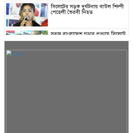
সিলেটের সড়ক দুর্ঘটনায় বাউল শিল্পী
পেহেলী ভৈরবী নিহত
সবুজ বাংলাদেশ গড়ার প্রত্যয়ে সিলেটে
বাবৌযুপ’র দ্বিতীয় পর্যায়ে বৃক্ষরোপণ
কর্মসূচি সম্পন্ন
সিলেটে ইউনিক ও বেঙ্গল পরিবহনের
দুই বাসের মুখোমুখি সংঘর্ষে নিহত ৯
শাহজালাল জামেয়া ইসলামিয়ায়
বার্ষিক সাংস্কৃতিক পুরস্কার বিতরণ
সম্পন্ন
শিক্ষার্থীদের উজ্জ্বল ভবিষ্যৎ গড়তে ও
বাবা-মায়ের মুখ উজ্জ্বল করতে কার্যকর
ভূমিকা রাখবে : কয়েস লোদী