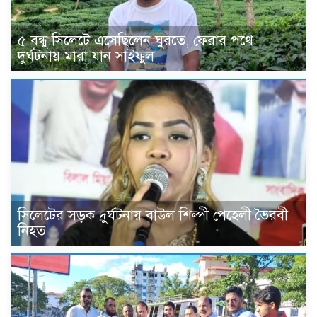
৫ বন্ধু সিলেটে এসেছিলেন ঘুরতে, ফেরার পথে
দুর্ঘটনায় মারা যান সাইফুল
সিলেটের সড়ক দুর্ঘটনায় বাউল শিল্পী পেহেলী ভৈরবী
নিহত