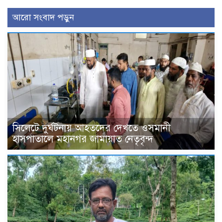
আরো সংবাদ পড়ুন
সিলেটে দুর্ঘটনায় আহতদের দেখতে ওসমানী
হাসপাতালে মহানগর জামায়াত নেতৃবৃন্দ