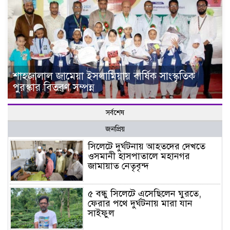
শাহজালাল জামেয়া ইসলামিয়ায় বার্ষিক সাংস্কৃতিক
পুরস্কার বিতরণ সম্পন্ন
সর্বশেষ
জনপ্রিয়
সিলেটে দুর্ঘটনায় আহতদের দেখতে
ওসমানী হাসপাতালে মহানগর
জামায়াত নেতৃবৃন্দ
৫ বন্ধু সিলেটে এসেছিলেন ঘুরতে,
ফেরার পথে দুর্ঘটনায় মারা যান
সাইফুল