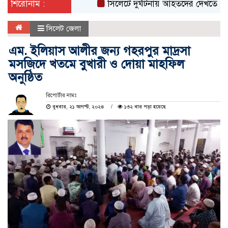
শিরোনাম :
সিলেটে দুর্ঘটনায় আহতদের দেখতে ওসমানী হ
সিলেট জেলা
এম. ইলিয়াস আলীর জন্য গহরপুর মাদ্রসা
মসজিদে খতমে বুখারী ও দোয়া মাহফিল
অনুষ্ঠিত
রিপোর্টার নামঃ
বুধবার, ২১ আগস্ট, ২০২৪
১৩২ বার পড়া হয়েছে