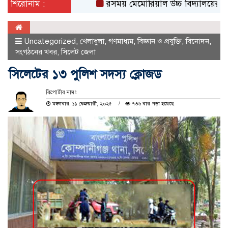
শিরোনাম :
রসময় মেমোরিয়াল উচ্চ বিদ্যালয়ের নতুন ভবনের 
Uncategorized
,
খেলাধুলা
,
গণমাধ্যম
,
বিজ্ঞান ও প্রযুক্তি
,
বিনোদন
,
সংগঠনের খবর
,
সিলেট জেলা
সিলেটের ১৩ পুলিশ সদস্য ক্লোজড
রিপোর্টার নামঃ
মঙ্গলবার, ১১ ফেব্রুয়ারী, ২০২৫
৭৩৬ বার পড়া হয়েছে