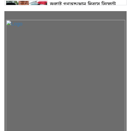
জুলাই গণঅভ্যুত্থান দিবসে সিলেটে
জুলাই শহিদ স্মৃতিস্তম্ভে পুষ্পস্তবক অর্পণ
দেশের বড় চ্যালেঞ্জ জ্বালানি, ১৭
বছরের অব্যবস্থাপনার কারণে এই
অবস্থা: সিলেটে বাণিজ্যমন্ত্রী
সিলেটে ডিবি পুলিশ পরিচয়ে
কিশোরকে অপহরণের চেষ্টা, জনতার
হাতে ধরা
গোয়াইনঘাটে অবৈধ পাথর উত্তোলনের
অভিযোগে টাস্কফোর্সের অভিযান,
আটক ৮
জালালাবাদ গ্যাস অফিসে জুলাই
গণঅভ্যুত্থান দিবস উপলক্ষে দোয়া
মাহফিল অনুষ্ঠিত