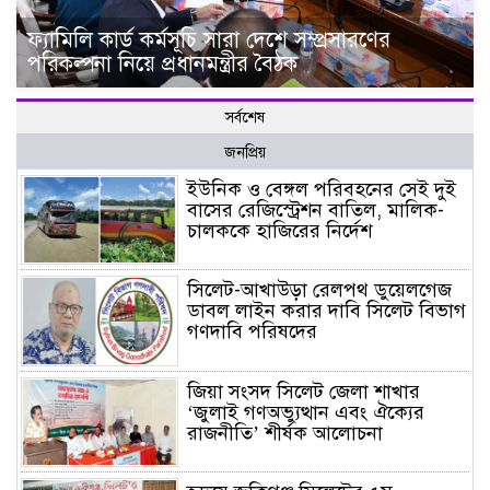
ফ্যামিলি কার্ড কর্মসূচি সারা দেশে সম্প্রসারণের
পরিকল্পনা নিয়ে প্রধানমন্ত্রীর বৈঠক
সর্বশেষ
জনপ্রিয়
ইউনিক ও বেঙ্গল পরিবহনের সেই দুই
বাসের রেজিস্ট্রেশন বাতিল, মালিক-
চালককে হাজিরের নির্দেশ
সিলেট-আখাউড়া রেলপথ ডুয়েলগেজ
ডাবল লাইন করার দাবি সিলেট বিভাগ
গণদাবি পরিষদের
জিয়া সংসদ সিলেট জেলা শাখার
‘জুলাই গণঅভ্যুত্থান এবং ঐক্যের
রাজনীতি’ শীর্ষক আলোচনা