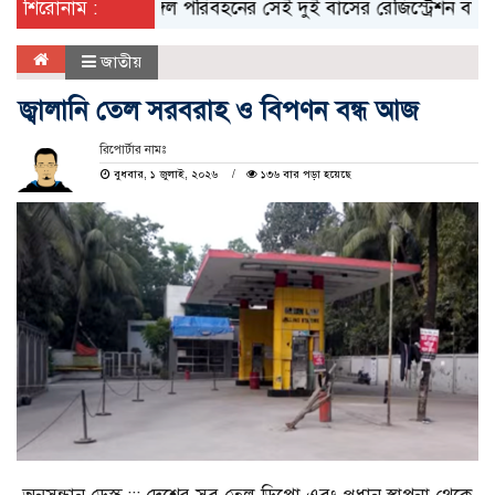
ইউনিক ও বেঙ্গল পরিবহনের সেই দুই বাসের রেজিস্ট্রেশন বাতিল, মাল
শিরোনাম :
জাতীয়
জ্বালানি তেল সরবরাহ ও বিপণন বন্ধ আজ
রিপোর্টার নামঃ
বুধবার, ১ জুলাই, ২০২৬
১৩৬ বার পড়া হয়েছে