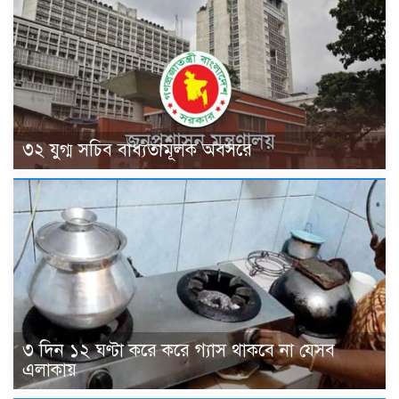
৩২ যুগ্ম সচিব বাধ্যতামূলক অবসরে
৩ দিন ১২ ঘণ্টা করে করে গ্যাস থাকবে না যেসব
এলাকায়