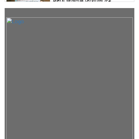
হৃদয়ে জকিগঞ্জ সিলেটের ৫ম
প্রতিষ্ঠাবার্ষিকী অনুষ্ঠিত
রাতারগুলে ব্যবস্থাপনায় ঘাটতি-
ঝুঁকিপূর্ণ ওয়াচ টাওয়ার, যানজটে
নাকাল পর্যটক
সিলেটে দুর্ঘটনায় আহতদের দেখতে
ওসমানী হাসপাতালে মহানগর
জামায়াত নেতৃবৃন্দ
৫ বন্ধু সিলেটে এসেছিলেন ঘুরতে,
ফেরার পথে দুর্ঘটনায় মারা যান
সাইফুল
সিলেটের সড়ক দুর্ঘটনায় বাউল শিল্পী
পেহেলী ভৈরবী নিহত