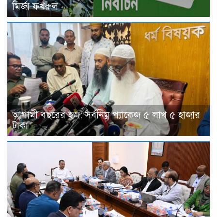
মির্জা ফখরুল
আগামী বছরের হজ: সর্বনিম্ন প্যাকেজ ৫ লাখ ৫ হাজার
টাকা