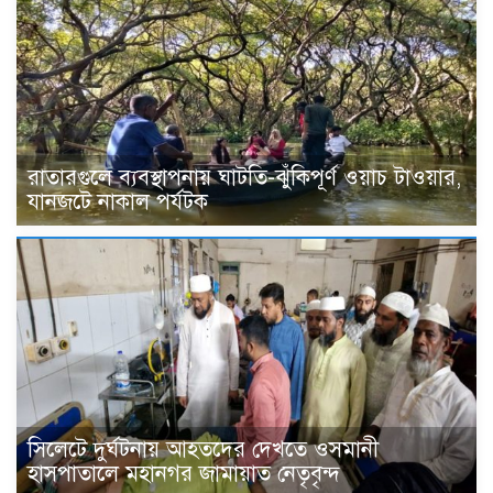
রাতারগুলে ব্যবস্থাপনায় ঘাটতি-ঝুঁকিপূর্ণ ওয়াচ টাওয়ার,
যানজটে নাকাল পর্যটক
সিলেটে দুর্ঘটনায় আহতদের দেখতে ওসমানী
হাসপাতালে মহানগর জামায়াত নেতৃবৃন্দ