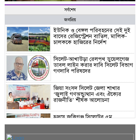
সর্বশেষ
জনপ্রিয়
ইউনিক ও বেঙ্গল পরিবহনের সেই দুই
বাসের রেজিস্ট্রেশন বাতিল, মালিক-
চালককে হাজিরের নির্দেশ
সিলেট-আখাউড়া রেলপথ ডুয়েলগেজ
ডাবল লাইন করার দাবি সিলেট বিভাগ
গণদাবি পরিষদের
জিয়া সংসদ সিলেট জেলা শাখার
‘জুলাই গণঅভ্যুত্থান এবং ঐক্যের
রাজনীতি’ শীর্ষক আলোচনা
হৃদয়ে জকিগঞ্জ সিলেটের ৫ম
প্রতিষ্ঠাবার্ষিকী অনুষ্ঠিত