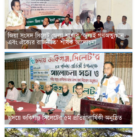
জিয়া সংসদ সিলেট জেলা শাখার ‘জুলাই গণঅভ্যুত্থান
এবং ঐক্যের রাজনীতি’ শীর্ষক আলোচনা
হৃদয়ে জকিগঞ্জ সিলেটের ৫ম প্রতিষ্ঠাবার্ষিকী অনুষ্ঠিত