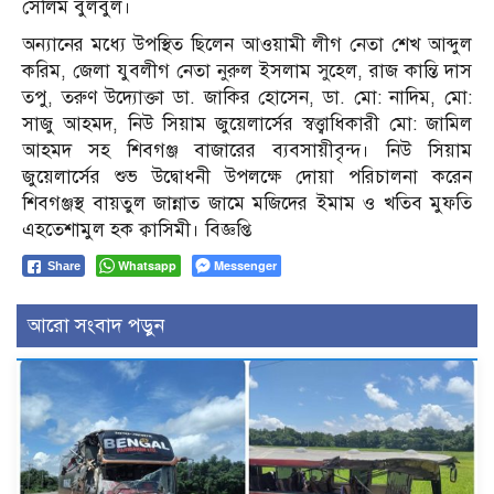
সেলিম বুলবুল।
অন্যানের মধ্যে উপস্থিত ছিলেন আওয়ামী লীগ নেতা শেখ আব্দুল
করিম, জেলা যুবলীগ নেতা নুরুল ইসলাম সুহেল, রাজ কান্তি দাস
তপু, তরুণ উদ্যোক্তা ডা. জাকির হোসেন, ডা. মো: নাদিম, মো:
সাজু আহমদ, নিউ সিয়াম জুয়েলার্সের স্বত্ত্বাধিকারী মো: জামিল
আহমদ সহ শিবগঞ্জ বাজারের ব্যবসায়ীবৃন্দ। নিউ সিয়াম
জুয়েলার্সের শুভ উদ্বোধনী উপলক্ষে দোয়া পরিচালনা করেন
শিবগঞ্জস্থ বায়তুল জান্নাত জামে মজিদের ইমাম ও খতিব মুফতি
এহতেশামুল হক ক্বাসিমী। বিজ্ঞপ্তি
Whatsapp
Messenger
Share
আরো সংবাদ পড়ুন