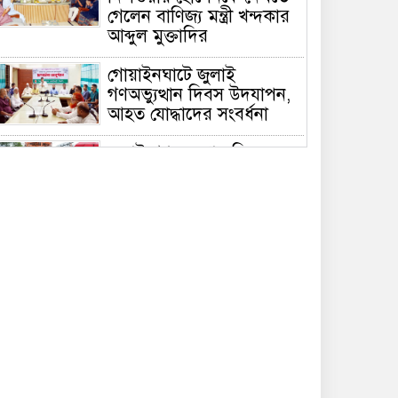
গেলেন বাণিজ্য মন্ত্রী খন্দকার
আব্দুল মুক্তাদির
গোয়াইনঘাটে জুলাই
গণঅভ্যুত্থান দিবস উদযাপন,
আহত যোদ্ধাদের সংবর্ধনা
জুলাই গণঅভ্যুত্থান দিবসে
সিলেটে জুলাই শহিদ স্মৃতিস্তম্ভে
পুষ্পস্তবক অর্পণ
দেশের বড় চ্যালেঞ্জ জ্বালানি,
১৭ বছরের অব্যবস্থাপনার
কারণে এই অবস্থা: সিলেটে
বাণিজ্যমন্ত্রী
সিলেটে ডিবি পুলিশ পরিচয়ে
কিশোরকে অপহরণের চেষ্টা,
জনতার হাতে ধরা