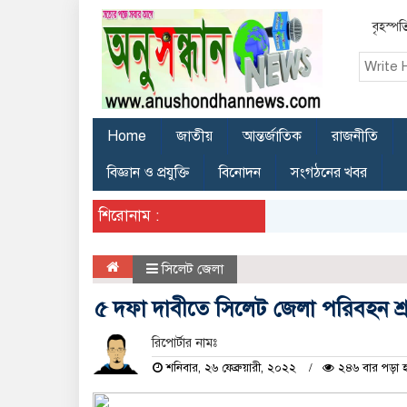
বৃহস্পত
Home
জাতীয়
আন্তর্জাতিক
রাজনীতি
বিজ্ঞান ও প্রযুক্তি
বিনোদন
সংগঠনের খবর
শিরোনাম :
সিলেট জেলা
৫ দফা দাবীতে সিলেট জেলা পরিবহন শ্র
রিপোর্টার নামঃ
শনিবার, ২৬ ফেব্রুয়ারী, ২০২২
২৪৬ বার পড়া 