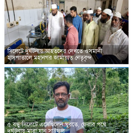
সিলেটে দুর্ঘটনায় আহতদের দেখতে ওসমানী
হাসপাতালে মহানগর জামায়াত নেতৃবৃন্দ
৫ বন্ধু সিলেটে এসেছিলেন ঘুরতে, ফেরার পথে
দুর্ঘটনায় মারা যান সাইফুল