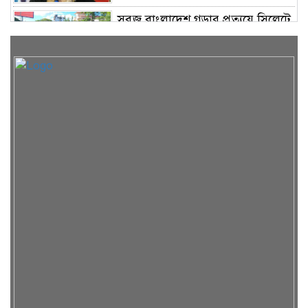
সবুজ বাংলাদেশ গড়ার প্রত্যয়ে সিলেটে
বাবৌযুপ’র দ্বিতীয় পর্যায়ে বৃক্ষরোপণ
কর্মসূচি সম্পন্ন
সিলেটে ইউনিক ও বেঙ্গল পরিবহনের
দুই বাসের মুখোমুখি সংঘর্ষে নিহত ৯
শাহজালাল জামেয়া ইসলামিয়ায়
বার্ষিক সাংস্কৃতিক পুরস্কার বিতরণ
সম্পন্ন
শিক্ষার্থীদের উজ্জ্বল ভবিষ্যৎ গড়তে ও
বাবা-মায়ের মুখ উজ্জ্বল করতে কার্যকর
ভূমিকা রাখবে : কয়েস লোদী
রিয়ার অ্যাডমিরাল মাহবুব আলী
খানের মৃত্যুবার্ষিকীতে দোয়া ও শিরনি
বিতরণ করলেন মন্ত্রী আরিফুল হক