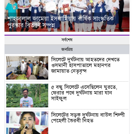
শাহজালাল জামেয়া ইসলামিয়ায় বার্ষিক সাংস্কৃতিক
পুরস্কার বিতরণ সম্পন্ন
সর্বশেষ
জনপ্রিয়
সিলেটে দুর্ঘটনায় আহতদের দেখতে
ওসমানী হাসপাতালে মহানগর
জামায়াত নেতৃবৃন্দ
৫ বন্ধু সিলেটে এসেছিলেন ঘুরতে,
ফেরার পথে দুর্ঘটনায় মারা যান
সাইফুল
সিলেটের সড়ক দুর্ঘটনায় বাউল শিল্পী
পেহেলী ভৈরবী নিহত