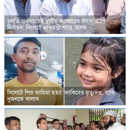
চলতি অর্থবছরেই স্থানীয় সরকারের সকল স্তরের
নির্বাচন: সিলেটে প্রতিমন্ত্রী শাহে আলম
সিলেটে শিশু ফাহিমা হত্যা: জাকিরের মৃত্যুদণ্ড, বাকি
দুজনকে খালাস