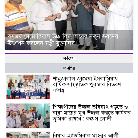
রসময় মেমোরিয়াল উচ্চ বিদ্যালয়ের নতুন ভবনের
উদ্বোধন করলেন মন্ত্রী মুক্তাদির
সর্বশেষ
জনপ্রিয়
শাহজালাল জামেয়া ইসলামিয়ায়
বার্ষিক সাংস্কৃতিক পুরস্কার বিতরণ
সম্পন্ন
শিক্ষার্থীদের উজ্জ্বল ভবিষ্যৎ গড়তে ও
বাবা-মায়ের মুখ উজ্জ্বল করতে কার্যকর
ভূমিকা রাখবে : কয়েস লোদী
রিয়ার অ্যাডমিরাল মাহবুব আলী