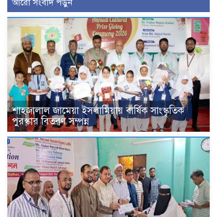
আরো সংবাদ পড়ুন
শাহজালাল জামেয়া ইসলামিয়ায় বার্ষিক সাংস্কৃতিক
পুরস্কার বিতরণ সম্পন্ন