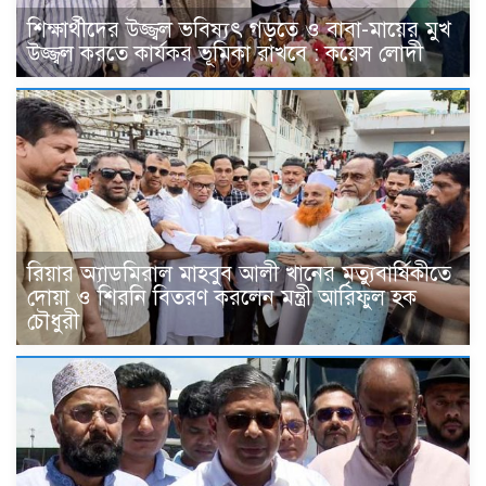
শিক্ষার্থীদের উজ্জ্বল ভবিষ্যৎ গড়তে ও বাবা-মায়ের মুখ
উজ্জ্বল করতে কার্যকর ভূমিকা রাখবে : কয়েস লোদী
রিয়ার অ্যাডমিরাল মাহবুব আলী খানের মৃত্যুবার্ষিকীতে
দোয়া ও শিরনি বিতরণ করলেন মন্ত্রী আরিফুল হক
চৌধুরী