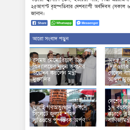
২৫আগস্ট বৃহস্পতিবার দেশব্যাপী অর্ধদিবস (সকাল ৬ট
জানান।
Whatsapp
Messenger
Share
আরো সংবাদ পড়ুন
রসময় মেমোরিয়াল উচ্চ
অসুস্থ ব্য
বিদ্যালয়ের নতুন ভবনের
দিলওয়ার
উদ্বোধন করলেন মন্ত্রী
গেলেন বাণি
মুক্তাদির
আব্দুল মুক
দেশের বড় চ
জুলাই গণঅভ্যুত্থান দিবসে
১৭ বছরের 
সিলেটে জুলাই শহিদ
কারণে এই 
স্মৃতিস্তম্ভে পুষ্পস্তবক অর্পণ
বাণিজ্যমন্ত্র