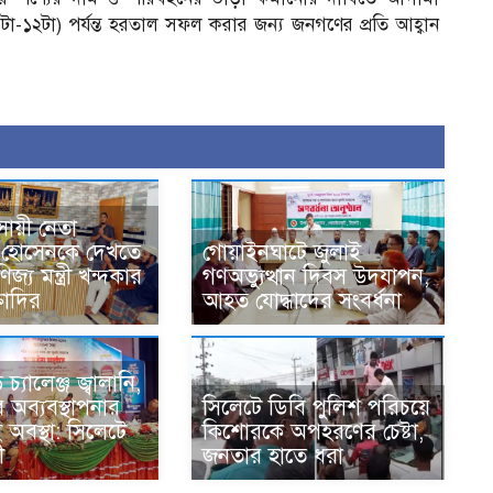
া-১২টা) পর্যন্ত হরতাল সফল করার জন্য জনগণের প্রতি আহ্বান
বসায়ী নেতা
 হোসেনকে দেখতে
গোয়াইনঘাটে জুলাই
জ্য মন্ত্রী খন্দকার
গণঅভ্যুত্থান দিবস উদযাপন,
্তাদির
আহত যোদ্ধাদের সংবর্ধনা
্যালেঞ্জ জ্বালানি,
অব্যবস্থাপনার
সিলেটে ডিবি পুলিশ পরিচয়ে
অবস্থা: সিলেটে
কিশোরকে অপহরণের চেষ্টা,
ী
জনতার হাতে ধরা