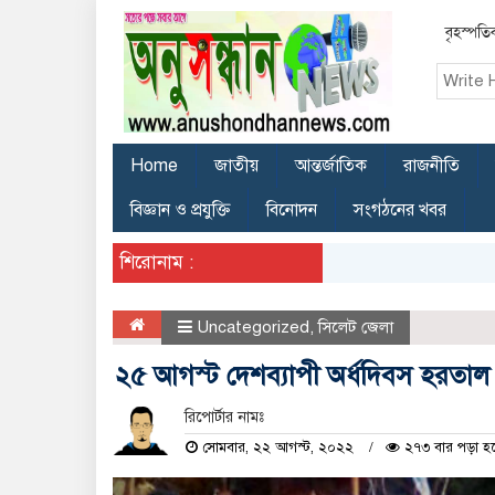
বৃহস্পত
Home
জাতীয়
আন্তর্জাতিক
রাজনীতি
বিজ্ঞান ও প্রযুক্তি
বিনোদন
সংগঠনের খবর
শিরোনাম :
Uncategorized
,
সিলেট জেলা
২৫ আগস্ট দেশব্যাপী অর্ধদিবস হরতাল 
রিপোর্টার নামঃ
সোমবার, ২২ আগস্ট, ২০২২
২৭৩ বার পড়া হ