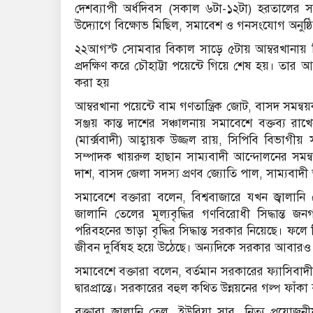
দেশব্যাপী অর্ধদিবস (সকাল ৬টা-১২টা) হরতালের স
উদ্যোগে বিক্ষোভ মিছিল, সমাবেশ ও গনসংযোগ অনুষ্ঠ
২২আগস্ট সোমবার বিকাল সাড়ে ৫টায় আম্বরখানায় বি
প্রদক্ষিণ করে চৌহাট্টা পয়েন্টে গিয়ে শেষ হয়। 
করা হয়
আম্বরখানা পয়েন্টে বাম গণতান্ত্রিক জোট, বাসদ সমন্
সঞ্জয় কান্ত দাশের সঞ্চালনায় সমাবেশে বক্তব্য রাখ
(মার্ক্সবাদী) আহ্বায়ক উজ্জল রায়, সিপিবি বিভা
সম্পাদক খায়রুল হাছান সাম্যবাদী আন্দোলনের সমন্বয়ক স
দাশ, বাসদ জেলা সদস্য প্রণব জ্যোতি পাল, সাম্যবাদ
সমাবেশে বক্তারা বলেন, বিশ্ববাজারে যখন জ্বালা
জালানি তেলের মূল্যবৃদ্ধির গণবিরোধী সিদ্ধান্ত জ
পরিবহনের ভাড়া বৃদ্ধির সিদ্ধান্ত সরকার নিয়েছে। ফলে
জীবন দুর্বিষহ হয়ে উঠেছে। অন্যদিকে সরকার আবারও গ্যাস
সমাবেশে বক্তারা বলেন, বর্তমান সরকারের ফ্যাসিবাদী
দ্বারপ্রান্তে। সরকারের বহুল কথিত উন্নয়নের গল্প ফাঁ
বক্তারা জ্বালানি তেল, ইউরিয়া সার, নিত্য প্রয়