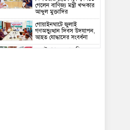
গেলেন বাণিজ্য মন্ত্রী খন্দকার
আব্দুল মুক্তাদির
গোয়াইনঘাটে জুলাই
গণঅভ্যুত্থান দিবস উদযাপন,
আহত যোদ্ধাদের সংবর্ধনা
জুলাই গণঅভ্যুত্থান দিবসে
সিলেটে জুলাই শহিদ স্মৃতিস্তম্ভে
পুষ্পস্তবক অর্পণ
দেশের বড় চ্যালেঞ্জ জ্বালানি,
১৭ বছরের অব্যবস্থাপনার
কারণে এই অবস্থা: সিলেটে
বাণিজ্যমন্ত্রী
সিলেটে ডিবি পুলিশ পরিচয়ে
কিশোরকে অপহরণের চেষ্টা,
জনতার হাতে ধরা