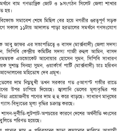
মর্থনে বাম গণতান্ত্রিক জোট ও ৯সংগঠন সিলেট জেলা শাখার
িত হয়।
ক্ষোভ সমাবেশ শেষে মিছিল বের হয়ে নগরীর গুরত্বপূর্ণ সড়ক
তার আগে সকাল ১১টায় আদালত পাড়া হরতালের সমর্থনে গণসংযোগ
বয়ক আবু জাফর এর সভাপতিত্বে ও বাসদ (মার্ক্সবাদী) জেলা সদস্য
েন, সিপিবি কেন্দ্রীয় কমিটির সদস্য গাজী রুহুল আমিন, বাসদ
গীয় সমন্বয়ক এডভোকেট আনোয়ার হোসেন সুমন, সিপিবি সাধারণ
ুশান্ত সিনহা সুমন, ওয়ার্কার্স পার্টি (মার্ক্সবাদী) ডাঃ হরিধন
ী আন্দোলনের মহিতোষ দেব প্রমূখ।
নি তেলের দাম নিম্নমুখী তখন সরকার গত ৫আগস্ট গভীর রাতে
নগণের উপর চাপিয়ে দিয়েছে। জ্বালানি তেলের মূল্যবৃদ্ধির পর
 নিত্য প্রয়োজনীয় পণ্যের দাম হু হু করে বাড়ছে। সাধারণ মানুষের
-বিদ্যুতের মূল্য বৃদ্ধির চক্রান্ত করছে।
 শাসন-দুর্নীতি-লুটপাট-অপচয়ের কারণে দেশের অর্থনীতি ধ্বংসের
কা বুলিতে পরিণত হয়েছে।
োজনীয় পণ্যের দাম ও পরিবহনের ভাড়া কমানোর দাবিতে আগামী