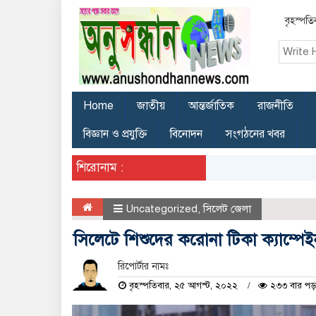
বৃহস্পত
Home
জাতীয়
আন্তর্জাতিক
রাজনীতি
বিজ্ঞান ও প্রযুক্তি
বিনোদন
সংগঠনের খবর
শিরোনাম :
Uncategorized
,
সিলেট জেলা
সিলেটে শিশুদের করোনা টিকা ক্যাম্পেই
রিপোর্টার নামঃ
বৃহস্পতিবার, ২৫ আগস্ট, ২০২২
২৩৩ বার পড়