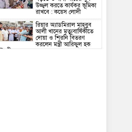
উজ্জ্বল করতে কার্যকর ভূমিকা
রাখবে : কয়েস লোদী
রিয়ার অ্যাডমিরাল মাহবুব
আলী খানের মৃত্যুবার্ষিকীতে
দোয়া ও শিরনি বিতরণ
করলেন মন্ত্রী আরিফুল হক
ৌধুরী
চলতি অর্থবছরেই স্থানীয়
সরকারের সকল স্তরের
নির্বাচন: সিলেটে প্রতিমন্ত্রী
শাহে আলম
সিলেটে শিশু ফাহিমা হত্যা:
জাকিরের মৃত্যুদণ্ড, বাকি
দুজনকে খালাস
রসময় মেমোরিয়াল উচ্চ
বিদ্যালয়ের নতুন ভবনের