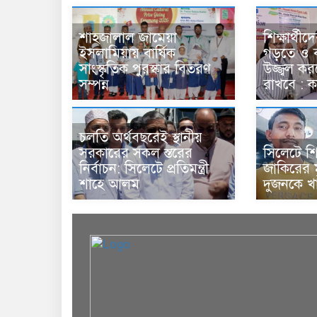
শাহজালাল জামেয়া
শিক্ষার্থীদ
ইসলামিয়ায় বার্ষিক
গড়তে ও ব
সাংস্কৃতিক পুরস্কার বিতরণ
উজ্জ্বল ক
সম্পন্ন
রাখবে : 
চলতি অর্থবছরেই স্থানীয়
সরকারের সকল স্তরের
সিলেটে শি
নির্বাচন: সিলেটে প্রতিমন্ত্রী
জাকিরের মৃ
শাহে আলম
দুজনকে খ