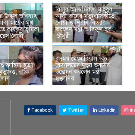
রিয়ার অ্যাডমিরাল মাহবুব
ের উজ্জ্বল ভবিষ্যৎ
আলী খানের মৃত্যুবার্ষিকীতে
াবা-মায়ের মুখ
দোয়া ও শিরনি বিতরণ
রতে কার্যকর ভূমিকা
করলেন মন্ত্রী আরিফুল হক
কয়েস লোদী
চৌধুরী
রসময় মেমোরিয়াল উচ্চ
শু ফাহিমা হত্যা:
বিদ্যালয়ের নতুন ভবনের
ত্যুদণ্ড, বাকি
উদ্বোধন করলেন মন্ত্রী
ালাস
মুক্তাদির
Facebook
Twitter
Linkedin
In