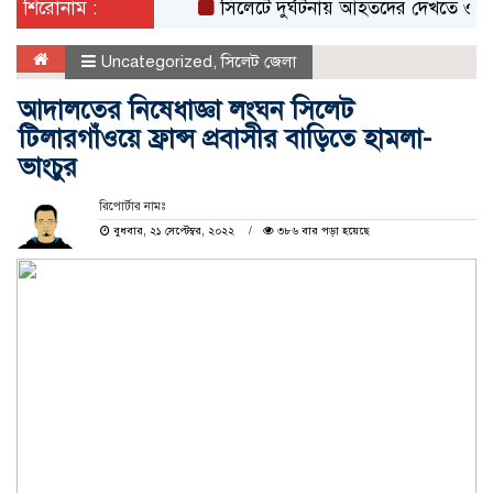
শিরোনাম :
সিলেটে দুর্ঘটনায় আহতদের দেখতে ওসমানী হা
Uncategorized
,
সিলেট জেলা
আদালতের নিষেধাজ্ঞা লংঘন সিলেট
টিলারগাঁওয়ে ফ্রান্স প্রবাসীর বাড়িতে হামলা-
ভাংচুর
রিপোর্টার নামঃ
বুধবার, ২১ সেপ্টেম্বর, ২০২২
৩৮৬ বার পড়া হয়েছে