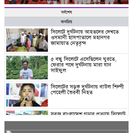
সর্বশেষ
জনপ্রিয়
সিলেটে দুর্ঘটনায় আহতদের দেখতে
ওসমানী হাসপাতালে মহানগর
জামায়াত নেতৃবৃন্দ
৫ বন্ধু সিলেটে এসেছিলেন ঘুরতে,
ফেরার পথে দুর্ঘটনায় মারা যান
সাইফুল
সিলেটের সড়ক দুর্ঘটনায় বাউল শিল্পী
পেহেলী ভৈরবী নিহত
সবুজ বাংলাদেশ গড়ার প্রত্যয়ে সিলেটে
বাবৌযুপ’র দ্বিতীয় পর্যায়ে বৃক্ষরোপণ
কর্মসূচি সম্পন্ন