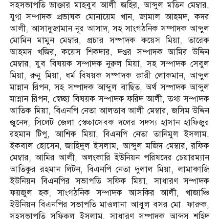
সহসভাপতি ডাক্তার মাহবুব আলী জহির, আব্দুল মতিন মেম্বার,
যুগ্ম সম্পাদক প্রভাষক মোনায়েম খান, জামাল আহমদ, কদর
আলী, আসাদুজামান নূর আসাদ, সহ সাংগঠনিক সম্পাদক আব্দুল
মোমিন মামুন মেম্বার, প্রচার সম্পাদক কয়েস মিয়া, তারেক
আহমদ খজির, কয়েস শিকদার, দপ্তর সম্পাদক আমির উদ্দিন
মেম্বার, যুব বিষয়ক সম্পাদক নুরুল মিয়া, সহ সম্পাদক সেবুল
মিয়া, রুনু মিয়া, ধর্ম বিষয়ক সম্পাদক ক্বারী লোকমান, আব্দুল
মান্নান রিপন, সহ সম্পাদক আব্দুল বাছিত, অর্থ সম্পাদক আব্দুল
মান্নান রিপন, স্বেচ্ছা বিষয়ক সম্পাদক ফরিদ আলী, তথ্য সম্পাদক
আতিক মিয়া, বিএনপি নেতা আলতাব আলী মেম্বার, জসিম উদ্দিন
জুনেদ, সিলেট জেলা স্বেচ্চাসেবক দলের সদস্য হাসান হাফিজুর
রহমান টিপু, আশিক মিয়া, বিএনপি নেতা তানিমুল ইসলাম,
ইকবাল হোসেন, জাহিদুল ইসলাম, আব্দুল মজিদ মেম্বার, রফিক
মেম্বার, আমির আলী, অলংকারি ইউনিয়ন পরিষদের চেয়ারম্যান
আতিকুর রহমান লিটন, বিএনপি নেতা দুলাল মিয়া, লামাকাজি
ইউনিয়ন বিএনপির সভাপতি সফিক মিয়া, সাধারণ সম্পাদক
ফয়জুল হক, সাংগঠনিক সম্পাদক আসকির আলী, খাজাঞ্চি
ইউনিয়ন বিএনপির সভাপতি মাওলানা আবুল বসর মো. ফারুক,
সহসভাপতি সফিকুল ইসলাম, সাধারণ সম্পাদক আব্দস শহিদ