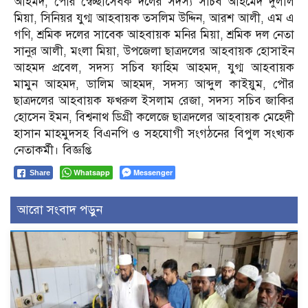
আহমদ, পৌর স্বেচ্ছাসেবক দলের সদস্য সচিব আহমেদ দুলাল
মিয়া, সিনিয়র যুগ্ম আহবায়ক তসলিম উদ্দিন, আরশ আলী, এম এ
গণি, শ্রমিক দলের সাবেক আহবায়ক মনির মিয়া, শ্রমিক দল নেতা
সানুর আলী, মংলা মিয়া, উপজেলা ছাত্রদলের আহবায়ক হোসাইন
আহমদ প্রবেল, সদস্য সচিব ফাহিম আহমদ, যুগ্ম আহবায়ক
মামুন আহমদ, ডালিম আহমদ, সদস্য আব্দুল কাইয়ুম, পৌর
ছাত্রদলের আহবায়ক ফখরুল ইসলাম রেজা, সদস্য সচিব জাকির
হোসেন ইমন, বিশ্বনাথ ডিগ্রী কলেজে ছাত্রদলের আহবায়ক মেহেদী
হাসান মাহমুদসহ বিএনপি ও সহযোগী সংগঠনের বিপুল সংখ্যক
নেতাকর্মী। বিজ্ঞপ্তি
Whatsapp
Messenger
Share
আরো সংবাদ পড়ুন