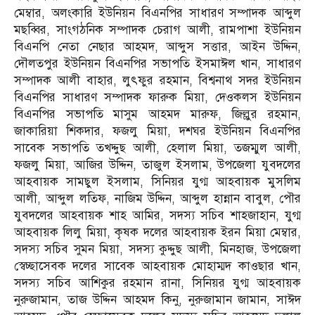
মেম্বার, অলংকারি ইউনিয়ন বিএনপির সাধারণ সম্পাদক আব্দুল
মছব্বির, সাংগঠনিক সম্পাদক চেরাগ আলী, রামপাশা ইউনিয়ন
বিএনপি নেতা নেছার আহমদ, আব্দুস সত্তার, আইন উদ্দিন,
দৌলতপুর ইউনিয়ন বিএনপির সভাপতি ইসমাঈল খান, সাধারণ
সম্পাদক আলী বাহার, লুৎফুর রহমান, বিশ্বনাথ সদর ইউনিয়ন
বিএনপির সাধারণ সম্পাদক ফারুক মিয়া, দেওকলস ইউনিয়ন
বিএনপির সভাপতি মাসুম আহমদ মারুফ, জিল্লুর রহমান,
জাকারিয়া শিকদার, ফজলু মিয়া, দশঘর ইউনিয়ন বিএনপির
সাবেক সভাপতি তখদ্দুছ আলী, হেলাল মিয়া, তজম্মুল আলী,
ফজলু মিয়া, আজির উদ্দিন, তাজুল ইসলাম, উপজেলা যুবদলের
আহবায়ক সামছুল ইসলাম, সিনিয়র যুগ্ম আহবায়ক মুসলিম
আলী, আব্দুল লতিফ, নাজিম উদ্দিন, আব্দুল হান্নান বাবুল, পৌর
যুবদলের আহবায়ক শাহ আমির, সদস্য সচিব শাহজাহান, যুগ্ম
আহবায়ক লিলু মিয়া, কৃষক দলের আহবায়ক ইরন মিয়া মেম্বার,
সদস্য সচিব সুমন মিয়া, সদস্য কুদ্দুছ আলী, মিনহাজ, উপজেলা
স্বেচ্ছাসেবক দলের সাবেক আহবায়ক মোহাম্মদ কাওছার খান,
সদস্য সচিব আশিকুর রহমান রানা, সিনিয়র যুগ্ম আহবায়ক
নুরুজামান, তাজ উদ্দিন আহমদ কিনু, নুরুজামান জামান, সাঈদ