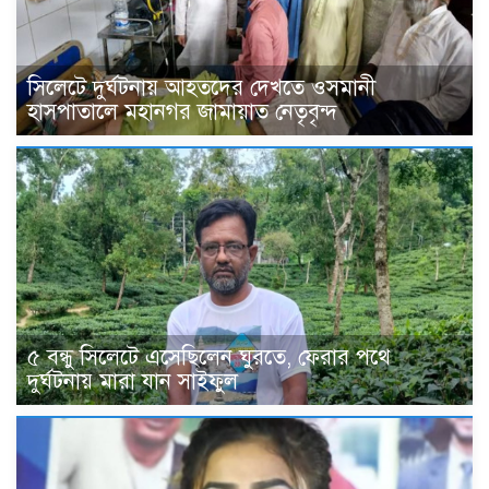
সিলেটে দুর্ঘটনায় আহতদের দেখতে ওসমানী
হাসপাতালে মহানগর জামায়াত নেতৃবৃন্দ
৫ বন্ধু সিলেটে এসেছিলেন ঘুরতে, ফেরার পথে
দুর্ঘটনায় মারা যান সাইফুল