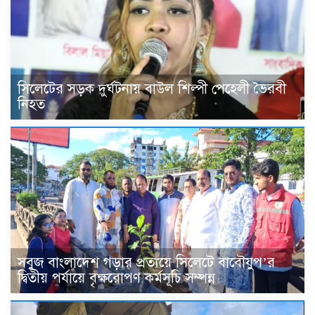
সিলেটের সড়ক দুর্ঘটনায় বাউল শিল্পী পেহেলী ভৈরবী
নিহত
সবুজ বাংলাদেশ গড়ার প্রত্যয়ে সিলেটে বাবৌযুপ’র
দ্বিতীয় পর্যায়ে বৃক্ষরোপণ কর্মসূচি সম্পন্ন