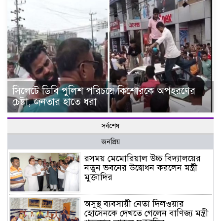
সিলেটে ডিবি পুলিশ পরিচয়ে কিশোরকে অপহরণের
চেষ্টা, জনতার হাতে ধরা
সর্বশেষ
জনপ্রিয়
রসময় মেমোরিয়াল উচ্চ বিদ্যালয়ের
নতুন ভবনের উদ্বোধন করলেন মন্ত্রী
মুক্তাদির
অসুস্থ ব্যবসায়ী নেতা দিলওয়ার
হোসেনকে দেখতে গেলেন বাণিজ্য মন্ত্রী