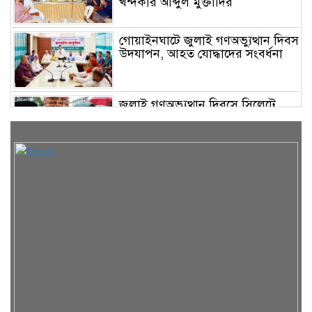
খন্দকার আব্দুল মুক্তাদির
গোয়াইনঘাটে জুলাই গণঅভ্যুত্থান দিবস
উদযাপন, আহত যোদ্ধাদের সংবর্ধনা
জুলাই গণঅভ্যুত্থান দিবসে সিলেটে
জুলাই শহিদ স্মৃতিস্তম্ভে পুষ্পস্তবক অর্পণ
দেশের বড় চ্যালেঞ্জ জ্বালানি, ১৭
বছরের অব্যবস্থাপনার কারণে এই
অবস্থা: সিলেটে বাণিজ্যমন্ত্রী
সিলেটে ডিবি পুলিশ পরিচয়ে
কিশোরকে অপহরণের চেষ্টা, জনতার
হাতে ধরা
গোয়াইনঘাটে অবৈধ পাথর উত্তোলনের
অভিযোগে টাস্কফোর্সের অভিযান,