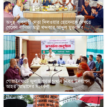
অসুস্থ ব্যবসায়ী নেতা দিলওয়ার হোসেনকে দেখতে
গেলেন বাণিজ্য মন্ত্রী খন্দকার আব্দুল মুক্তাদির
গোয়াইনঘাটে জুলাই গণঅভ্যুত্থান দিবস উদযাপন,
আহত যোদ্ধাদের সংবর্ধনা