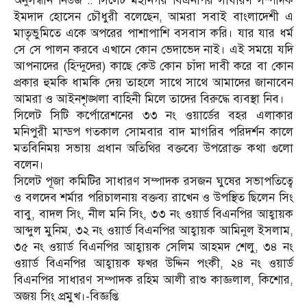
অনুসন্ধান নিউজ :: সিলেট মহানগর বিএনপির সাধারণ সম্পাদক
ইমদাদ হোসেন চৌধুরী বলেছেন, আমরা সবাই বাংলাদেশী এ
মাতৃভুমিতে একে অপরের পাশাপাশি বসবাস করি। যার যার ধর্ম
সে সে পালন করবে এখানে কোন ভেদাভেদ নাই। এই সময়ে যদি
আপনাদের (হিন্দুদের) কাছে কেউ কোন চাঁদা দাবী করে বা কোন
প্রকার হুমকি ধামকি দেয় তাহলে সাথে সাথে আমাদের জানাবেন
আমরা ও আইনশৃঙ্খলা বাহিনী মিলে তাদের বিরুদ্ধে ব্যবস্থা নিব।
সিলেট সিটি কর্পোরেশনের ৩৩ নং ওয়ার্ডের বহর এলাকার
মনিপুরী মান্ডপ গতকাল সোমবার বাদ মাগরিব পরিদর্শন কালে
মতবিনিময় সভায় প্রধান অতিথির বক্তব্যে উপরোক্ত কথা গুলো
বলেন।
সিলেট পূজা কমিটির সাধারণ সম্পাদক রসজন ঘুষের সভাপতিত্বে
ও বলদেব শর্মার পরিচালনায় বক্তব্য রাখেন ও উপস্থিত ছিলেন সিং
বাবু, বাদল সিং, নীল মনি সিং, ৩৩ নং ওয়ার্ড বিএনপির আহ্বায়ক
আব্দুল মুনিম, ৩২ নং ওয়ার্ড বিএনপির আহ্বায়ক আমিনুল ইসলাম,
৩৫ নং ওয়ার্ড বিএনপির আহ্বায়ক সেলিম আহমদ শেলু, ৩৪ নং
ওয়ার্ড বিএনপির আহ্বায়ক ফখর উদ্দিন পংকী, ২৪ নং ওয়ার্ড
বিএনপির সাধারণ সম্পাদক রহিম আলী রাশু কাজ্ঞলাল, কিশোর,
অজয় সিং প্রমুখ।-বিজ্ঞপ্তি