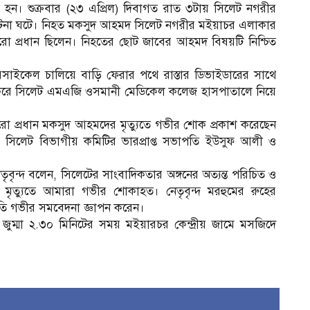
 হন। শুক্রবার (২৩ এপ্রিল) দিবাগত রাত ৩টায় সিলেট নগরীর
ুর্ঘটনা ঘটে। নিহত মকসুদ আহমদ সিলেট নগরীর মইয়াচর এলাকার
রো প্রধান ছিলেন। নিহতের ছোট জাবের আহমদ বিষয়টি নিশ্চিত
রসাইকেল চালিয়ে বাড়ি ফেরার পথে রাস্তার ডিভাইডারের সাথে
্ধার করে সিলেট এমএজি ওসমানী মেডিকেল কলেজ হাসপাতালে নিয়ে
ারো প্রধান মকসুদ আহমদের মৃত্যুতে গভীর শোক প্রকাশ করেছেন
) সিলেট বিভাগীয় কমিটির ভারপ্রাপ্ত সভাপতি ইউসুফ আলী ও
তৃবৃন্দ বলেন, সিলেটের সাংবাদিকতার অঙ্গনের অত্যন্ত পরিচিত ও
ৃত্যুতে আমারা গভীর শোকাহত। নেতৃবৃন্দ মরহুমের রুহের
ি গভীর সমবেদনা জ্ঞাপন করেন।
 জুম্মা ২.৩০ মিনিটের সময় মইয়ারচর কেন্দ্রীয় জামে মসজিদে