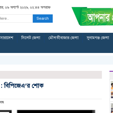
িবার, ০৬ অগাস্ট ২০২৬, ০২:৪৪ অপরাহ্ন
Search
সারাদেশ
সিলেট জেলা
মৌলভীবাজার জেলা
সুনামগঞ্জ জেলা
ত : বিপিজেএ’র শোক
েছে