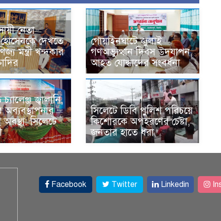
বসায়ী নেতা
 হোসেনকে দেখতে
গোয়াইনঘাটে জুলাই
জ্য মন্ত্রী খন্দকার
গণঅভ্যুত্থান দিবস উদযাপন,
্তাদির
আহত যোদ্ধাদের সংবর্ধনা
্যালেঞ্জ জ্বালানি,
অব্যবস্থাপনার
সিলেটে ডিবি পুলিশ পরিচয়ে
অবস্থা: সিলেটে
কিশোরকে অপহরণের চেষ্টা,
ী
জনতার হাতে ধরা
Facebook
Twitter
Linkedin
In