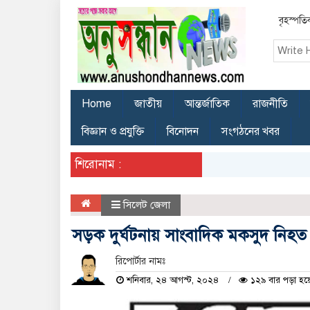
বৃহস্পত
Home
জাতীয়
আন্তর্জাতিক
রাজনীতি
বিজ্ঞান ও প্রযুক্তি
বিনোদন
সংগঠনের খবর
শিরোনাম :
সিলেট জেলা
সড়ক দুর্ঘটনায় সাংবাদিক মকসুদ নিহ
রিপোর্টার নামঃ
শনিবার, ২৪ আগস্ট, ২০২৪
১২৯ বার পড়া হয়