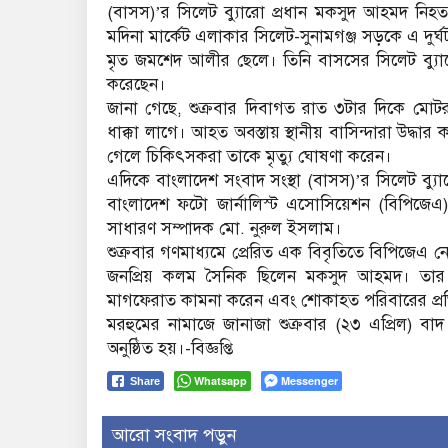
(বাসস)’র সিলেট ব্যুারো প্রধান মকসুদ আহমদ নিহত
মদিনা মার্কেট এলাকার সিলেট-সুনামগঞ্জ সড়কে এ দ
মৃত জমশেদ আলীর ছেলে। তিনি বাসসের সিলেট ব্যুা
করেছেন।
জানা গেছে, শুক্রবার দিবাগত রাত ৩টার দিকে মোট
ধাক্কা লাগে। আহত অবস্তায় স্থানীয় বাসিন্দারা উদ
গেলে চিকিৎসকরা তাকে মৃত্যু ঘোষণা করেন।
এদিকে বাংলাদেশ সংবাদ সংস্থা (বাসস)’র সিলেট ব্যু
বাংলাদেশ ফটো জার্নালিস্ট এসোসিয়েশন (বিপিজেএ
সাধারণ সম্পাদক মো. নুরুল ইসলাম।
শুক্রবার গণমাধ্যমে প্রেরিত এক বিবৃতিতে বিপিজেএ নে
জনপ্রিয় কলম সৈনিক ছিলেন মকসুদ আহমদ। তার ম
মাগফেরাত কামনা করেন এবং শোকাহত পরিবারের প্রত
মরহুমের নামাজে জানাজা শুক্রবার (২৩ এপ্রিল) বাদ
অনুষ্ঠিত হয়।-বিজ্ঞপ্তি
Whatsapp
Messenger
Share
আরো সংবাদ পড়ুন