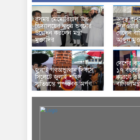
রসময় মেমোরিয়াল উচ্চ
অসুস্থ ব্য
বিদ্যালয়ের নতুন ভবনের
দিলওয়ার
উদ্বোধন করলেন মন্ত্রী
গেলেন বাণি
মুক্তাদির
আব্দুল মুক
দেশের বড় চ
জুলাই গণঅভ্যুত্থান দিবসে
১৭ বছরের 
সিলেটে জুলাই শহিদ
কারণে এই 
স্মৃতিস্তম্ভে পুষ্পস্তবক অর্পণ
বাণিজ্যমন্ত্র