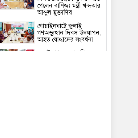
গেলেন বাণিজ্য মন্ত্রী খন্দকার
আব্দুল মুক্তাদির
গোয়াইনঘাটে জুলাই
গণঅভ্যুত্থান দিবস উদযাপন,
আহত যোদ্ধাদের সংবর্ধনা
জুলাই গণঅভ্যুত্থান দিবসে
সিলেটে জুলাই শহিদ স্মৃতিস্তম্ভে
পুষ্পস্তবক অর্পণ
দেশের বড় চ্যালেঞ্জ জ্বালানি,
১৭ বছরের অব্যবস্থাপনার
কারণে এই অবস্থা: সিলেটে
বাণিজ্যমন্ত্রী
সিলেটে ডিবি পুলিশ পরিচয়ে
কিশোরকে অপহরণের চেষ্টা,
জনতার হাতে ধরা