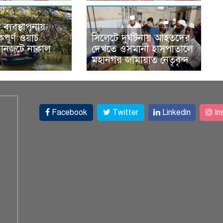
ব্যবস্থাপনায়
িপূর্ণ ওয়াচ
সিলেটে দুর্ঘটনায় আহতদের
যানজটে নাকাল
দেখতে ওসমানী হাসপাতালে
মহানগর জামায়াত নেতৃবৃন্দ
Facebook
Twitter
Linkedin
In