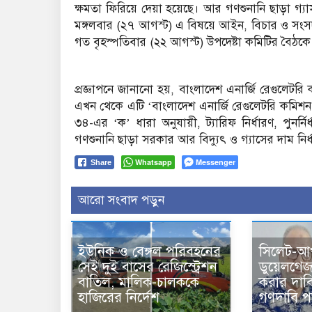
ক্ষমতা ফিরিয়ে দেয়া হয়েছে। আর গণশুনানি ছাড়া গ্য
মঙ্গলবার (২৭ আগস্ট) এ বিষয়ে আইন, বিচার ও সংসদ 
গত বৃহস্পতিবার (২২ আগস্ট) উপদেষ্টা কমিটির বৈঠকে
প্রজ্ঞাপনে জানানো হয়, বাংলাদেশ এনার্জি রেগুলেটর
এখন থেকে এটি ‘বাংলাদেশ এনার্জি রেগুলেটরি কমি
৩৪-এর ‘ক’ ধারা অনুযায়ী, ট্যারিফ নির্ধারণ, পুনর্ন
গণশুনানি ছাড়া সরকার আর বিদ্যুৎ ও গ্যাসের দাম নির
Whatsapp
Messenger
Share
আরো সংবাদ পড়ুন
ইউনিক ও বেঙ্গল পরিবহনের
সিলেট-আ
সেই দুই বাসের রেজিস্ট্রেশন
ডুয়েলগে
বাতিল, মালিক-চালককে
করার দাব
হাজিরের নির্দেশ
গণদাবি প