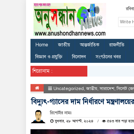
রবিব
Home
জাতীয়
আন্তর্জাতিক
রাজনীতি
বিজ্ঞান ও প্রযুক্তি
বিনোদন
সংগঠনের খবর
শিরোনাম :
Uncategorized
,
জাতীয়
,
সারাদেশ
,
সিলেট জে
বিদ্যুৎ-গ্যাসের দাম নির্ধারণে মন্ত্রণালয়
রিপোর্টার নামঃ
বুধবার, ২৮ আগস্ট, ২০২৪
৫৪৩ বার পড়া হয়ে