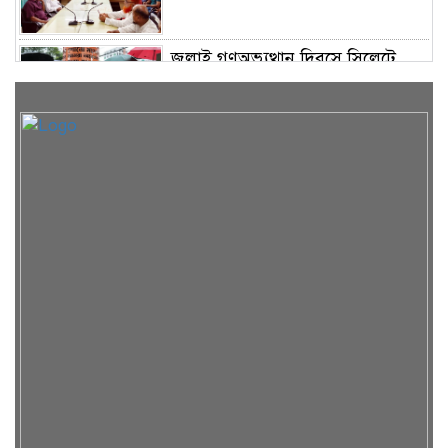
জুলাই গণঅভ্যুত্থান দিবসে সিলেটে
জুলাই শহিদ স্মৃতিস্তম্ভে পুষ্পস্তবক অর্পণ
দেশের বড় চ্যালেঞ্জ জ্বালানি, ১৭
বছরের অব্যবস্থাপনার কারণে এই
অবস্থা: সিলেটে বাণিজ্যমন্ত্রী
সিলেটে ডিবি পুলিশ পরিচয়ে
কিশোরকে অপহরণের চেষ্টা, জনতার
হাতে ধরা
গোয়াইনঘাটে অবৈধ পাথর উত্তোলনের
অভিযোগে টাস্কফোর্সের অভিযান,
আটক ৮
জালালাবাদ গ্যাস অফিসে জুলাই
গণঅভ্যুত্থান দিবস উপলক্ষে দোয়া