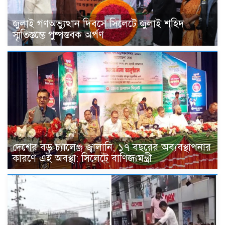
জুলাই গণঅভ্যুত্থান দিবসে সিলেটে জুলাই শহিদ
স্মৃতিস্তম্ভে পুষ্পস্তবক অর্পণ
দেশের বড় চ্যালেঞ্জ জ্বালানি, ১৭ বছরের অব্যবস্থাপনার
কারণে এই অবস্থা: সিলেটে বাণিজ্যমন্ত্রী