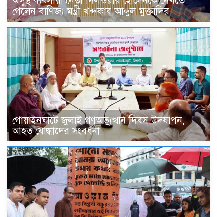
অসুস্থ ব্যবসায়ী নেতা দিলওয়ার হোসেনকে দেখতে
গেলেন বাণিজ্য মন্ত্রী খন্দকার আব্দুল মুক্তাদির
গোয়াইনঘাটে জুলাই গণঅভ্যুত্থান দিবস উদযাপন,
আহত যোদ্ধাদের সংবর্ধনা