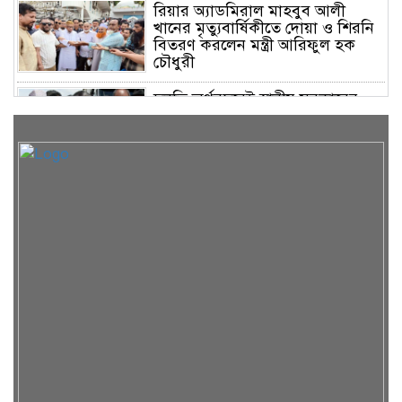
রিয়ার অ্যাডমিরাল মাহবুব আলী
খানের মৃত্যুবার্ষিকীতে দোয়া ও শিরনি
বিতরণ করলেন মন্ত্রী আরিফুল হক
চৌধুরী
চলতি অর্থবছরেই স্থানীয় সরকারের
সকল স্তরের নির্বাচন: সিলেটে প্রতিমন্ত্রী
শাহে আলম
সিলেটে শিশু ফাহিমা হত্যা: জাকিরের
মৃত্যুদণ্ড, বাকি দুজনকে খালাস
রসময় মেমোরিয়াল উচ্চ বিদ্যালয়ের
নতুন ভবনের উদ্বোধন করলেন মন্ত্রী
মুক্তাদির
অসুস্থ ব্যবসায়ী নেতা দিলওয়ার
হোসেনকে দেখতে গেলেন বাণিজ্য মন্ত্রী
খন্দকার আব্দুল মুক্তাদির