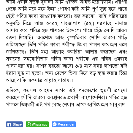
আমি একটি সড়ক দুর্ঘটনা আমি গুরুতর আহত হয়েছিলাম। এরপর
থেকে আমি মনে মনে ইচ্ছা পোষণ করি আমি পূর্ণ সুস্থ্য হয়ে পায়ে
হেঁটে পবিত্র কাবা তাওয়াফ করবো। হজ করবো। তাই পরিবারের
অনুমতি নিয়ে আজ হযরহ শাহজালাল (রহ.) দরগাহে নামাজ
আদায় করে পবিত্র হজ পালনের উদ্দেশ্যে পায়ে হেঁটে সৌদি আরব
রওনা দিয়েছি। অবশেষে আজ বৃস্পতিবার সৌদি আরবে পাড়ি
জমিয়েছেন তিনি পবিত্র কাবা শরীফে উমরা পালন করেছেন বলে
জানিয়েছে। তিনি মহা আল্লাহ শুকরিয়া আদায় করেছেন এবং
সকলের সহযোগিতায় পবিত্র কাবা শরীফে এর পবিত্র ওমরাহ
পালন হরা হয়। সাগর হয়তো আরো ৩/৪ মাস সময় লাগতো যদি
ইরান যুদ্ধ না হতো। অন্য দেশের ভিসা নিয়ে বড় হজ্জ করার চিন্তা
আছে বাকি একমাত্র আল্লাহ সাহায্য।
এদিকে, ফয়সল আহমদ সাগর এই পদক্ষেপের ভূয়সী প্রশংসা
করছেন সৌদি আরবে অবস্থানরত প্রবাসী বাংলাদেশিরা। পবিত্র হজ
পালনে ভিন্নধর্মী এই পথ বেছে নেয়ায় তাকে জানিয়েছেন সাধুবাদ।
Whatsapp
Messenger
Share