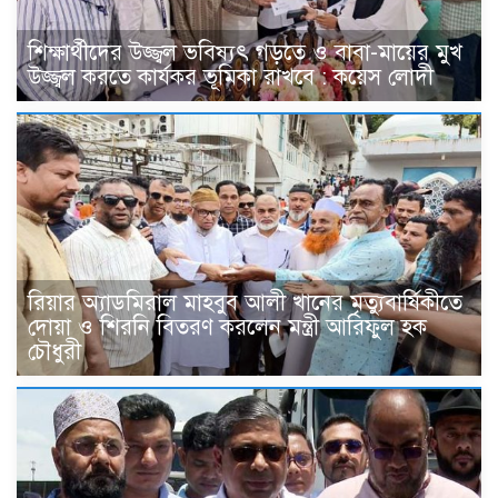
শিক্ষার্থীদের উজ্জ্বল ভবিষ্যৎ গড়তে ও বাবা-মায়ের মুখ
উজ্জ্বল করতে কার্যকর ভূমিকা রাখবে : কয়েস লোদী
রিয়ার অ্যাডমিরাল মাহবুব আলী খানের মৃত্যুবার্ষিকীতে
দোয়া ও শিরনি বিতরণ করলেন মন্ত্রী আরিফুল হক
চৌধুরী