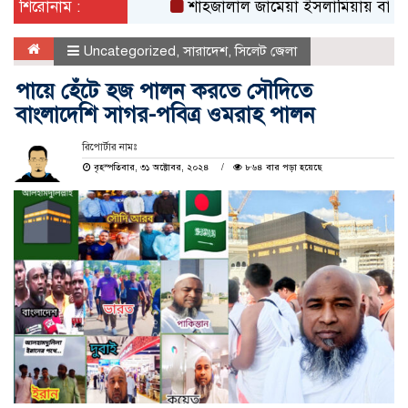
শিরোনাম :
শাহজালাল জামেয়া ইসলামিয়ায় বার্ষিক সাংস্কৃত
Uncategorized
,
সারাদেশ
,
সিলেট জেলা
পায়ে হেঁটে হজ পালন করতে সৌদিতে
বাংলাদেশি সাগর-পবিত্র ওমরাহ পালন
রিপোর্টার নামঃ
বৃহস্পতিবার, ৩১ অক্টোবর, ২০২৪
৮৬৪ বার পড়া হয়েছে