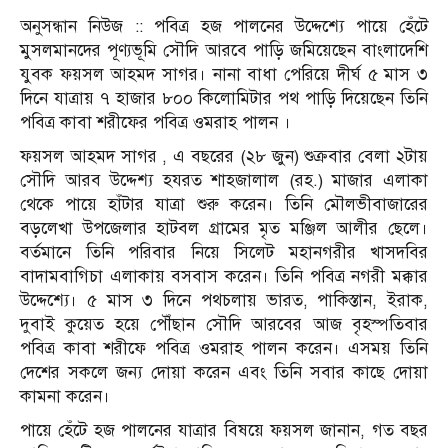
অনুসন্ধান নিউজ :: পবিত্র হজ পালনের উদ্দেশ্যে পায়ে হেঁটে
মুসলমানদের পূণ্যভূমি সৌদি আরবে পাড়ি জমিয়েছেন বাংলাদেশি
যুবক ফয়সল আহমদ সাগর। নানা বাধা পেরিয়ে দীর্ঘ ৫ মাস ৩
দিনে যাত্রায় ৭ হাজার ৮০০ কিলোমিটার পথ পাড়ি দিয়েছেন তিনি
পবিত্র কাবা শরীফের পবিত্র ওমরাহ পালন ।
ফয়সল আহমদ সাগর , এ বছরের (২৮ জুন) শুক্রবার বেলা ২টায়
সৌদি আরব উদ্দেশ্য হযরত শাহজালাল (রহ.) মাজার এলাকা
থেকে পায়ে হাঁটার যাত্রা শুরু করেন। তিনি মৌলভীবাজারের
বড়লেখা উপজেলার হাটবল গ্রামের মৃত মঞ্জিল আলীর ছেলে।
বর্তমানে তিনি পরিবার নিয়ে সিলেট মহানগরীর খাসদবির
বাদামবাগিচা এলাকায় বসবাস করেন। তিনি পবিত্র নগরী মক্কার
উদ্দেশ্যে। ৫ মাস ৩ দিনে পথচলায় ভারত, পাকিস্তান, ইরাক,
দুবাই কুয়েত হয়ে পৌঁছান সৌদি আরবের আজ বৃহস্পতিবার
পবিত্র কাবা শরীফে পবিত্র ওমরাহ পালন করেন। এসময় তিনি
দেশের সকলে জন্য দোয়া করেন এবং তিনি সবার কাছে দোয়া
কামনা করেন।
পায়ে হেঁটে হজ পালনের যাত্রার বিষয়ে ফয়সল জানান, গত বছর