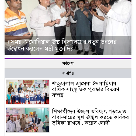
রসময় মেমোরিয়াল উচ্চ বিদ্যালয়ের নতুন ভবনের
উদ্বোধন করলেন মন্ত্রী মুক্তাদির
সর্বশেষ
জনপ্রিয়
শাহজালাল জামেয়া ইসলামিয়ায়
বার্ষিক সাংস্কৃতিক পুরস্কার বিতরণ
সম্পন্ন
শিক্ষার্থীদের উজ্জ্বল ভবিষ্যৎ গড়তে ও
বাবা-মায়ের মুখ উজ্জ্বল করতে কার্যকর
ভূমিকা রাখবে : কয়েস লোদী