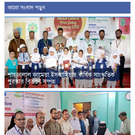
আরো সংবাদ পড়ুন
শাহজালাল জামেয়া ইসলামিয়ায় বার্ষিক সাংস্কৃতিক
পুরস্কার বিতরণ সম্পন্ন