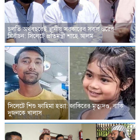
চলতি অর্থবছরেই স্থানীয় সরকারের সকল স্তরের
নির্বাচন: সিলেটে প্রতিমন্ত্রী শাহে আলম
সিলেটে শিশু ফাহিমা হত্যা: জাকিরের মৃত্যুদণ্ড, বাকি
দুজনকে খালাস